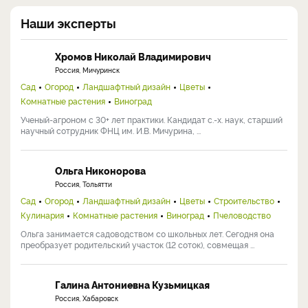
Наши эксперты
Хромов Николай Владимирович
Россия, Мичуринск
Сад
Огород
Ландшафтный дизайн
Цветы
Комнатные растения
Виноград
Ученый-агроном с 30+ лет практики. Кандидат с.-х. наук, старший
научный сотрудник ФНЦ им. И.В. Мичурина, ...
Ольга Никонорова
Россия, Тольятти
Сад
Огород
Ландшафтный дизайн
Цветы
Строительство
Кулинария
Комнатные растения
Виноград
Пчеловодство
Ольга занимается садоводством со школьных лет. Сегодня она
преобразует родительский участок (12 соток), совмещая ...
Галина Антониевна Кузьмицкая
Россия, Хабаровск