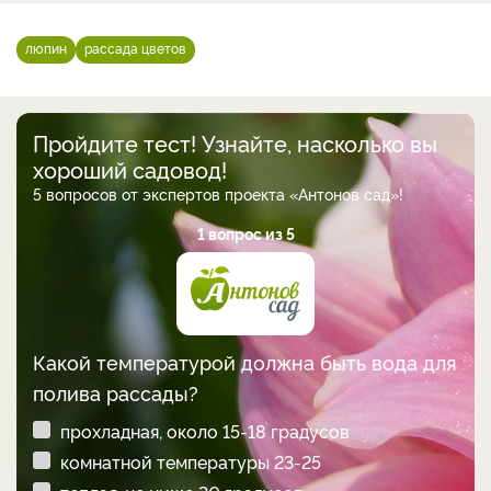
люпин
рассада цветов
Пройдите тест! Узнайте, насколько вы
хороший садовод!
5 вопросов от экспертов проекта «Антонов сад»!
1 вопрос из 5
Какой температурой должна быть вода для
полива рассады?
прохладная, около 15-18 градусов
комнатной температуры 23-25