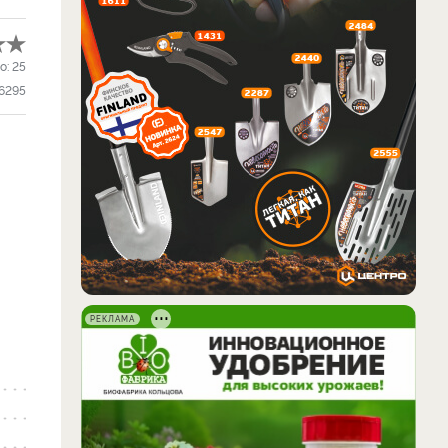
о:
25
6295
РЕКЛАМА