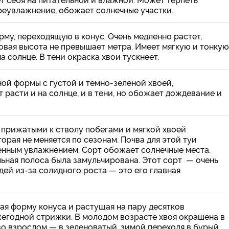
реувлажнение, обожает солнечные участки.
му, переходящую в конус. Очень медленно растет,
оговая высота не превышает метра. Имеет мягкую и тонкую
 солнце. В тени окраска хвои тускнеет.
ой формы с густой и темно-зеленой хвоей,
расти и на солнце, и в тени, но обожает дождевание и
 прижатыми к стволу побегами и мягкой хвоей
орая не меняется по сезонам. Почва для этой туи
ренным увлажнением. Сорт обожает солнечные места.
льная полоса была замульчирована. Этот сорт — очень
ей из-за солидного роста — это его главная
ая форму конуса и растущая на пару десятков
жегодной стрижки. В молодом возрасте хвоя окрашена в
о взрослом — в зеленоватый, зимой переходя в бурый.