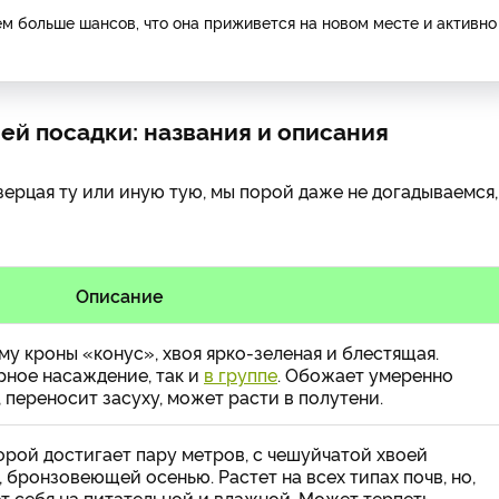
тем больше шансов, что она приживется на новом месте и активно
ней посадки: названия и описания
ерцая ту или иную тую, мы порой даже не догадываемся,
Описание
у кроны «конус», хвоя ярко-зеленая и блестящая.
рное насаждение, так и
в группе
. Обожает умеренно
 переносит засуху, может расти в полутени.
орой достигает пару метров, с чешуйчатой хвоей
бронзовеющей осенью. Растет на всех типах почв, но,
ет себя на питательной и влажной. Может терпеть