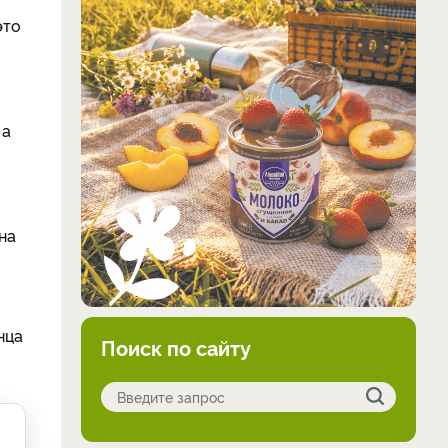
это
 а
на
нца
Поиск по сайту