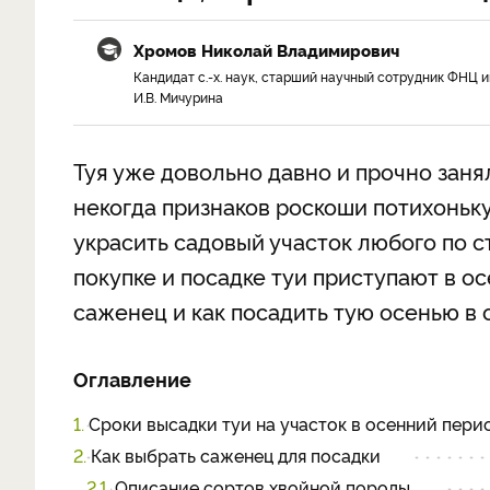
Хромов Николай Владимирович
Кандидат с.-х. наук, старший научный сотрудник ФНЦ и
И.В. Мичурина
Туя уже довольно давно и прочно заня
некогда признаков роскоши потихоньк
украсить садовый участок любого по с
покупке и посадке туи приступают в о
саженец и как посадить тую осенью в о
Оглавление
1.
Сроки высадки туи на участок в осенний пери
2.
Как выбрать саженец для посадки
2.1.
Описание сортов хвойной породы