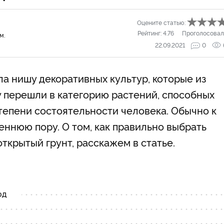
Оцените статью:
Рейтинг:
4.76
Проголосовал
м.
22.09.2021
0
ла нишу декоративных культур, которые из
у перешли в категорию растений, способных
тепени состоятельности человека. Обычно к
сеннюю пору. О том, как правильно выбрать
ткрытый грунт, расскажем в статье.
од