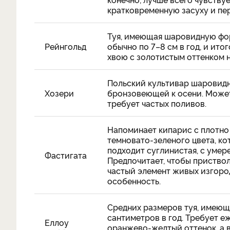
кратковременную засуху и пе
Туя, имеющая шаровидную фор
Рейнгольд
обычно по 7–8 см в год, и ит
хвою с золотистым оттенком на
Польский культивар шаровидн
Хозери
бронзовеющей к осени. Может 
требует частых поливов.
Напоминает кипарис с плотно
темновато-зеленого цвета, кот
подходит суглинистая, с уме
Фастигата
Предпочитает, чтобы приство
частый элемент живых изгород
особенность.
Средних размеров туя, имеющ
сантиметров в год. Требует е
Еллоу
оранжево-желтый оттенок, а в