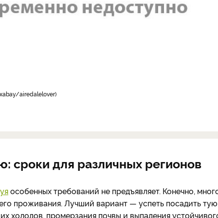
xabay/airedalelover
ю: сроки для различных регионов
уя
особенных требований не предъявляет. Конечно, мног
его проживания. Лучший вариант — успеть посадить тую
щих холодов, промерзания почвы и выпадения устойчивог