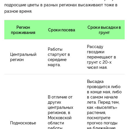
подросшие цветы в разных регионах высаживают тоже в
разное время.
Регион
Сроки высадки в
Сроки посева
проживания
грунт
Рассаду
Работы
гвоздики
Центральный
стартуют в
перемещают в
регион
середине
грунт с 20-х
марта.
чисел мая.
Высадка
проводится либо
в конце мая, либо
В отличие от
в самом начале
других
лета. Перед тем,
центральных
как «выселять»
регионов, в
растения,
Московской
посмотрите
Подмосковье
области
прогноз погоды
работы
на ближайшие