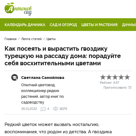
КАЛЕНДАРЬ ДАЧНИКА
САД И ОГОРОД
ЦВЕТЫ И РАСТЕНИЯ
ДАЧНЫ
Главная
Лента статей
Цветы
Как посеять и вырастить гвоздику
турецкую на рассаду дома: порадуйте
себя восхитительными цветами
Светлана Самойлова
Рейтинг:
4.67
Опытный цветовод,
Проголосовало:
72
коллекционер редких
растений, автор книг по
садоводству
26.01.2022
4
18179
Редкий цветок может вызвать ностальгию,
воспоминания, что родом из детства. А гвоздика