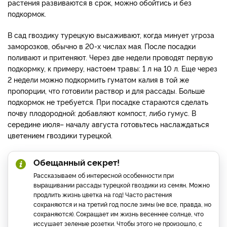
растения развиваются в срок, можно обойтись и без
подкормок.
В сад гвоздику турецкую высаживают, когда минует угроза
заморозков, обычно в 20-х числах мая. После посадки
поливают и притеняют. Через две недели проводят первую
подкормку, к примеру, настоем травы: 1 л на 10 л. Еще через
2 недели можно подкормить гуматом калия в той же
пропорции, что готовили раствор и для рассады. Больше
подкормок не требуется. При посадке стараются сделать
почву плодородной: добавляют компост, либо гумус. В
середине июля– началу августа готовьтесь наслаждаться
цветением гвоздики турецкой.
Обещанный секрет!
Рассказываем об интересной особенности при
выращивании рассады турецкой гвоздики из семян
.
Можно
продлить жизнь цветка на год! Часто растения
сохраняются и на третий год после зимы (не все, правда, но
сохраняются). Сокращает им жизнь весеннее солнце, что
иссушает зеленые розетки. Чтобы этого не произошло, с