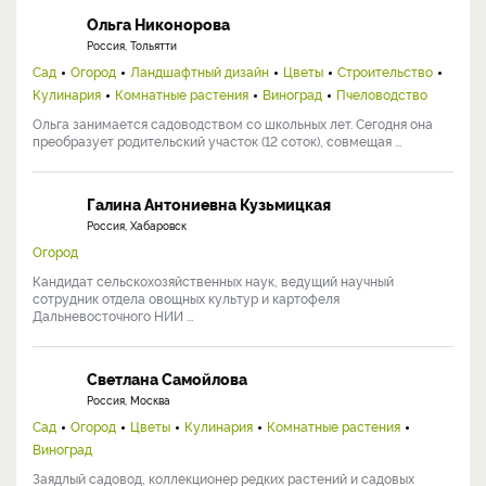
Ольга Никонорова
Россия, Тольятти
Сад
Огород
Ландшафтный дизайн
Цветы
Строительство
Кулинария
Комнатные растения
Виноград
Пчеловодство
Ольга занимается садоводством со школьных лет. Сегодня она
преобразует родительский участок (12 соток), совмещая ...
Галина Антониевна Кузьмицкая
Россия, Хабаровск
Огород
Кандидат сельскохозяйственных наук, ведущий научный
сотрудник отдела овощных культур и картофеля
Дальневосточного НИИ ...
Светлана Самойлова
Россия, Москва
Сад
Огород
Цветы
Кулинария
Комнатные растения
Виноград
Заядлый садовод, коллекционер редких растений и садовых