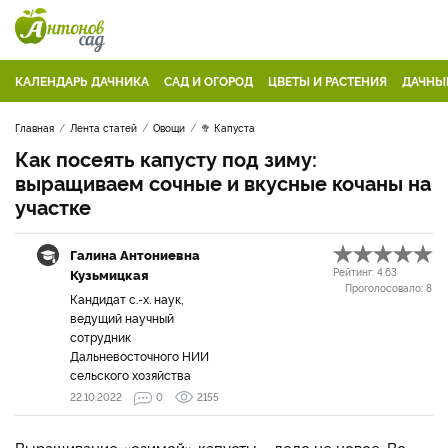
КАЛЕНДАРЬ ДАЧНИКА
САД И ОГОРОД
ЦВЕТЫ И РАСТЕНИЯ
ДАЧНЫ
Главная
Лента статей
Овощи
🥦 Капуста
Как посеять капусту под зиму:
выращиваем сочные и вкусные кочаны на
участке
Галина Антониевна
Кузьмицкая
Рейтинг:
4.63
Проголосовало:
8
Кандидат с.-х. наук,
ведущий научный
сотрудник
Дальневосточного НИИ
сельского хозяйства
22.10.2022
0
2155
Выращивание «озимой» капусты – дело не новое. Во