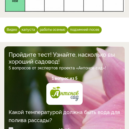
Видео
капуста
работы осенью
подзимний посев
Пройдите тест! Узнайте, насколько вы
хороший садовод!
5 вопросов от экспертов проекта «Антонов сад»!
1 вопрос из 5
Какой температурой должна быть вода для
полива рассады?