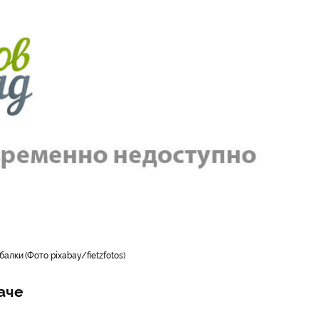
 балки
Фото pixabay/fietzfotos
аче