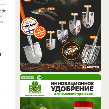
ло:
8
2175
и
РЕКЛАМА