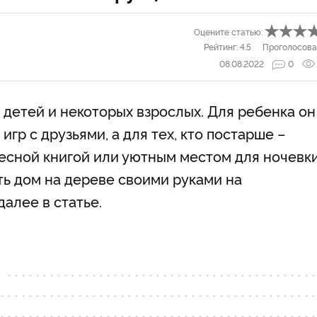
Оцените статью:
Рейтинг:
4.5
Проголосова
08.08.2022
0
 детей и некоторых взрослых. Для ребенка он
гр с друзьями, а для тех, кто постарше –
есной книгой или уютным местом для ночевк
ить дом на дереве своими руками на
алее в статье.