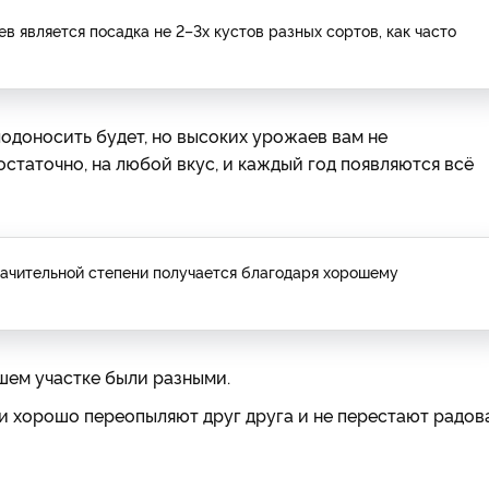
вляется посадка не 2–3­х кус­тов разных сортов, как час­то
лодоносить будет, но высоких урожаев вам не
статочно, на любой вкус, и каждый год появляются всё
начительной степени получается благодаря хорошему
шем участке были разными.
Они хорошо переопыляют друг друга и не перестают радов