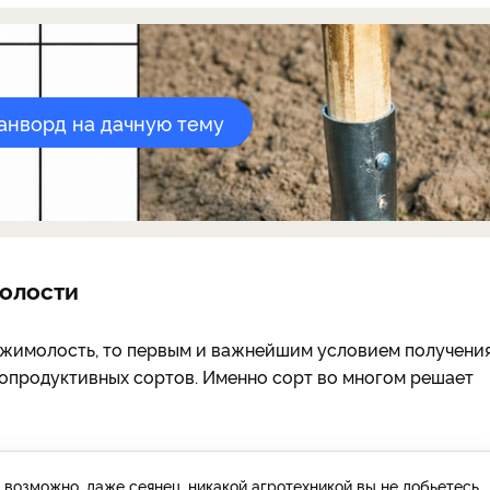
канворд на дачную тему
молости
е жимолость, то первым и важнейшим условием получени
копродуктивных сортов. Именно сорт во многом решает
возможно, даже сеянец, никакой агротехникой вы не добьетесь