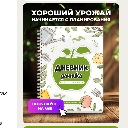
гих
ов