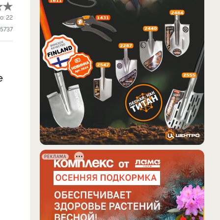
о:
22
5737
е
РЕКЛАМА