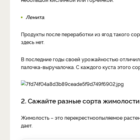
Ленита
.
Продукты после переработки из ягод такого со
здесь нет.
В последние годы своей урожайностью отличилс
палочка-­выручалочка. С каждого кус­та этого с
2. Сажайте разные сорта жимолости
Жимолость – это перекрестноопыляемое растен
дает.