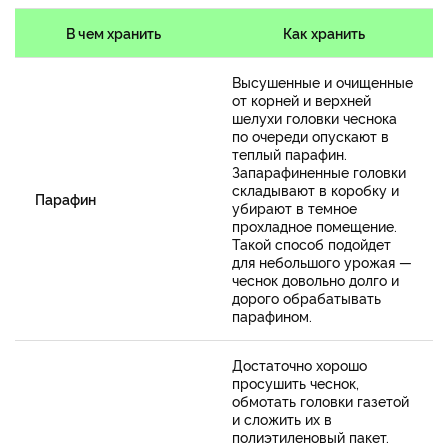
В чем хранить
Как хранить
Высушенные и очищенные
от корней и верхней
шелухи головки чеснока
по очереди опускают в
теплый парафин.
Запарафиненные головки
складывают в коробку и
Парафин
убирают в темное
прохладное помещение.
Такой способ подойдет
для небольшого урожая —
чеснок довольно долго и
дорого обрабатывать
парафином.
Достаточно хорошо
просушить чеснок,
обмотать головки газетой
и сложить их в
полиэтиленовый пакет.