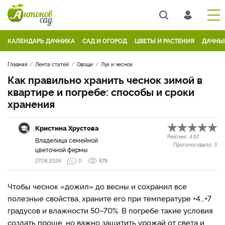
КАЛЕНДАРЬ ДАЧНИКА
САД И ОГОРОД
ЦВЕТЫ И РАСТЕНИЯ
ДАЧНЫ
Главная
Лента статей
Овощи
Лук и чеснок
Как правильно хранить чеснок зимой в
квартире и погребе: способы и сроки
хранения
Кристина Хрустова
Рейтинг:
4.67
Владелица семейной
Проголосовало:
3
цветочной фермы
27.08.2024
0
878
Чтобы чеснок «дожил» до весны и сохранил все
полезные свойства, храните его при температуре +4…+7
градусов и влажности 50–70%. В погребе такие условия
создать проще, но важно защитить урожай от света и