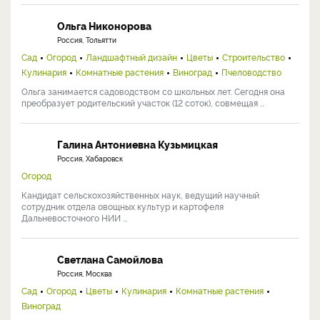
Ольга Никонорова
Россия, Тольятти
Сад
Огород
Ландшафтный дизайн
Цветы
Строительство
Кулинария
Комнатные растения
Виноград
Пчеловодство
Ольга занимается садоводством со школьных лет. Сегодня она
преобразует родительский участок (12 соток), совмещая ...
Галина Антониевна Кузьмицкая
Россия, Хабаровск
Огород
Кандидат сельскохозяйственных наук, ведущий научный
сотрудник отдела овощных культур и картофеля
Дальневосточного НИИ ...
Светлана Самойлова
Россия, Москва
Сад
Огород
Цветы
Кулинария
Комнатные растения
Виноград