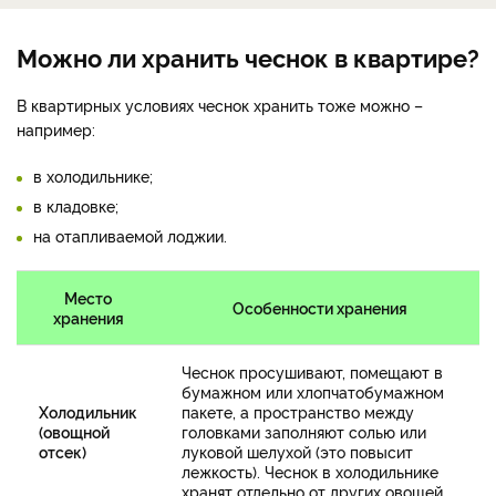
Можно ли хранить чеснок в квартире?
В квартирных условиях чеснок хранить тоже можно –
например:
в холодильнике;
в кладовке;
на отапливаемой лоджии.
Место
Особенности хранения
хранения
Чеснок просушивают, помещают в
бумажном или хлопчатобумажном
Холодильник
пакете, а пространство между
(овощной
головками заполняют солью или
отсек)
луковой шелухой (это повысит
лежкость). Чеснок в холодильнике
хранят отдельно от других овощей.