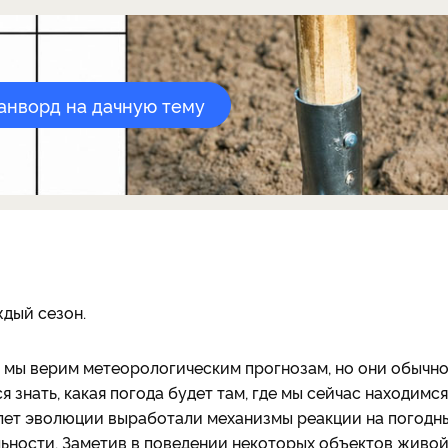
канворд на дачную тему
дый сезон.
о, мы верим метеорологическим прогнозам, но они обычн
 знать, какая погода будет там, где мы сейчас находимся
 лет эволюции выработали механизмы реакции на погодн
льности. Заметив в поведении некоторых объектов живо