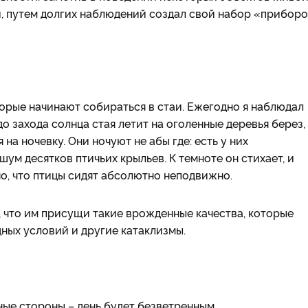
, путем долгих наблюдений создал свой набор «прибор
торые начинают собираться в стаи. Ежегодно я наблюдал
о захода солнца стая летит на оголенные деревья берез,
на ночевку. Они ночуют не абы где: есть у них
ум десятков птичьих крыльев. К темноте он стихает, и
о, что птицы сидят абсолютно неподвижно.
, что им присущи такие врожденные качества, которые
ных условий и другие катаклизмы.
ные стороны – день будет безветренным.