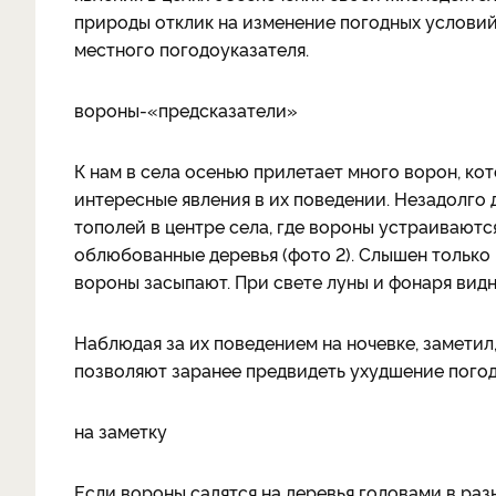
природы отклик на изменение погодных условий
местного погодоуказателя.
вороны-«предсказатели»
К нам в села осенью прилетает много ворон, ко
интересные явления в их поведении. Незадолго д
тополей в центре села, где вороны устраиваются 
облюбованные деревья (фото 2). Слышен только ш
вороны засыпают. При свете луны и фонаря видн
Наблюдая за их поведением на ночевке, заметил
позволяют заранее предвидеть ухудшение погод
на заметку
Если вороны садятся на деревья головами в раз