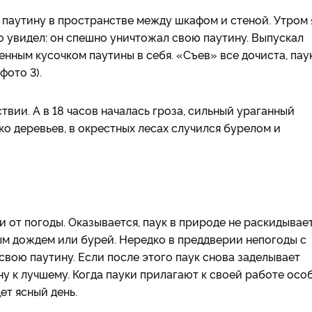
 паутину в пространстве между шкафом и стеной. Утром 
что увидел: он спешно уничтожал свою паутину. Выпускал
енным кусочком паутины в себя. «Съев» все дочиста, пау
фото 3).
твии. А в 18 часов началась гроза, сильный ураганный
ко деревьев, в окрестных лесах случился бурелом и
и от погоды. Оказывается, паук в природе не раскидывае
ым дождем или бурей. Нередко в преддверии непогоды с
вою паутину. Если после этого паук снова заделывает
ну к лучшему. Когда пауки прилагают к своей работе осо
ет ясный день.