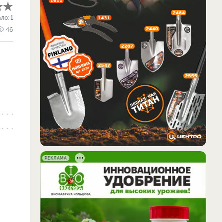
ало:
1
46
РЕКЛАМА