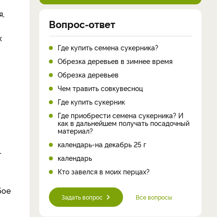
я,
Вопрос-ответ
к
Где купить семена сукерника?
Обрезка деревьев в зимнее время
Обрезка деревьев
Чем травить совкувесноц
Где купить сукерник
Где приобрести семена сукерника? И
как в дальнейшем получать посадочный
материал?
календарь-на декабрь 25 г
т
календарь
Кто завелся в моих перцах?
бое
Задать вопрос
Все вопросы