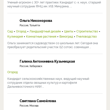
Ученый-агроном с 30+ лет практики. Кандидат с.-х. наук, старший
научный сотрудник ФНЦ им. И.В. Мичурина, ...
Ольга Никонорова
Россия, Тольятти
Сад
Огород
Ландшафтный дизайн
Цветы
Строительство
Кулинария
Комнатные растения
Виноград
Пчеловодство
Ольга занимается садоводством со школьных лет. Сегодня она
преобразует родительский участок (12 соток), совмещая ...
Галина Антониевна Кузьмицкая
Россия, Хабаровск
Огород
Кандидат сельскохозяйственных наук, ведущий научный
сотрудник отдела овощных культур и картофеля
Дальневосточного НИИ ...
Светлана Самойлова
Россия, Москва