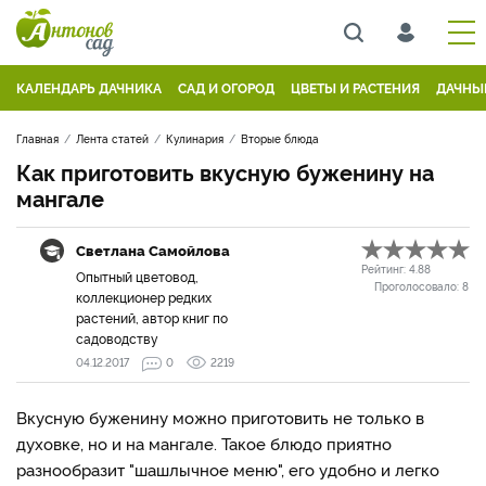
КАЛЕНДАРЬ ДАЧНИКА
САД И ОГОРОД
ЦВЕТЫ И РАСТЕНИЯ
ДАЧНЫ
Главная
Лента статей
Кулинария
Вторые блюда
Как приготовить вкусную буженину на
мангале
Светлана Самойлова
Рейтинг:
4.88
Опытный цветовод,
Проголосовало:
8
коллекционер редких
растений, автор книг по
садоводству
04.12.2017
0
2219
Вкусную буженину можно приготовить не только в
духовке, но и на мангале. Такое блюдо приятно
разнообразит "шашлычное меню", его удобно и легко