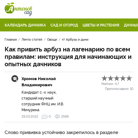
КАЛЕНДАРЬ ДАЧНИКА
САД И ОГОРОД
ЦВЕТЫ И РАСТЕНИЯ
ДАЧНЫ
Главная
Лента статей
Овощи
🍉 Арбузы и дыни
Как привить арбуз на лагенарию по всем
правилам: инструкция для начинающих и
опытных дачников
Хромов Николай
Владимирович
Рейтинг:
4.7
Проголосовало:
10
Кандидат с.-х. наук,
старший научный
сотрудник ФНЦ им. И.В.
Мичурина
29.03.2022
0
2589
Слово прививка устойчиво закрепилось в разделе