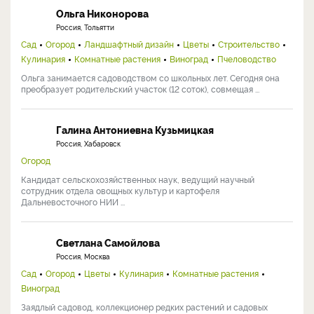
Ольга Никонорова
Россия, Тольятти
Сад
Огород
Ландшафтный дизайн
Цветы
Строительство
Кулинария
Комнатные растения
Виноград
Пчеловодство
Ольга занимается садоводством со школьных лет. Сегодня она
преобразует родительский участок (12 соток), совмещая ...
Галина Антониевна Кузьмицкая
Россия, Хабаровск
Огород
Кандидат сельскохозяйственных наук, ведущий научный
сотрудник отдела овощных культур и картофеля
Дальневосточного НИИ ...
Светлана Самойлова
Россия, Москва
Сад
Огород
Цветы
Кулинария
Комнатные растения
Виноград
Заядлый садовод, коллекционер редких растений и садовых