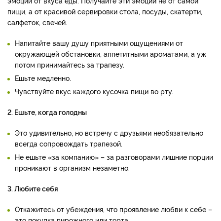
эмоции от вкуса еды. Получайте эти эмоции не от самой
пищи, а от красивой сервировки стола, посуды, скатерти,
салфеток, свечей.
Напитайте вашу душу приятными ощущениями от
окружающей обстановки, аппетитными ароматами, а уж
потом принимайтесь за трапезу.
Ешьте медленно.
Чувствуйте вкус каждого кусочка пищи во рту.
2. Ешьте, когда голодны
Это удивительно, но встречу с друзьями необязательно
всегда сопровождать трапезой.
Не ешьте «за компанию» – за разговорами лишние порции
проникают в организм незаметно.
3. Любите себя
Откажитесь от убеждения, что проявление любви к себе –
это покупка пирожного или торта.