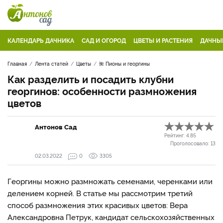
КАЛЕНДАРЬ ДАЧНИКА
САД И ОГОРОД
ЦВЕТЫ И РАСТЕНИЯ
ДАЧНЫ
Главная
Лента статей
Цветы
🌺 Пионы и георгины
Как разделить и посадить клубни
георгинов: особенности размножения
цветов
Антонов Сад
Рейтинг:
4.85
Проголосовало:
13
02.03.2022
0
3305
Георгины можно размножать семенами, черенками или
делением корней. В статье мы рассмотрим третий
способ размножения этих красивых цветов: Вера
Александровна Петрук, кандидат сельскохозяйственных