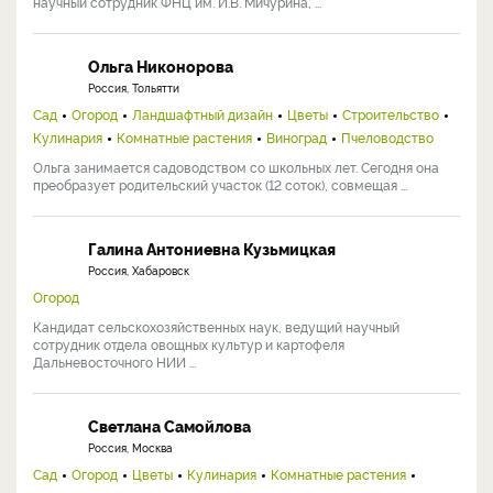
научный сотрудник ФНЦ им. И.В. Мичурина, ...
Ольга Никонорова
Россия, Тольятти
Сад
Огород
Ландшафтный дизайн
Цветы
Строительство
Кулинария
Комнатные растения
Виноград
Пчеловодство
Ольга занимается садоводством со школьных лет. Сегодня она
преобразует родительский участок (12 соток), совмещая ...
Галина Антониевна Кузьмицкая
Россия, Хабаровск
Огород
Кандидат сельскохозяйственных наук, ведущий научный
сотрудник отдела овощных культур и картофеля
Дальневосточного НИИ ...
Светлана Самойлова
Россия, Москва
Сад
Огород
Цветы
Кулинария
Комнатные растения