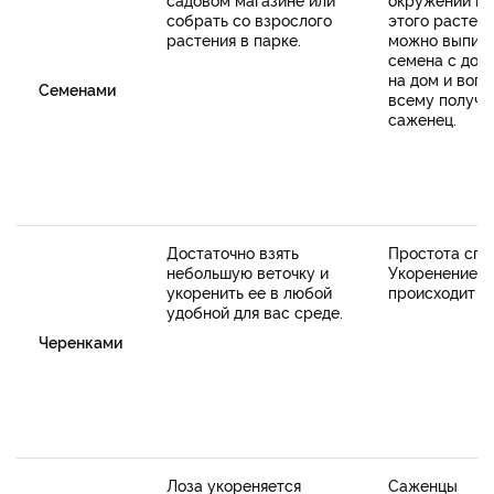
собрать со взрослого
этого растени
растения в парке.
можно выпис
семена с дос
на дом и вопр
Семенами
всему получи
саженец.
Достаточно взять
Простота спо
небольшую веточку и
Укоренение
укоренить ее в любой
происходит б
удобной для вас среде.
Черенками
Лоза укореняется
Саженцы