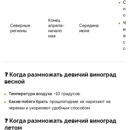
Се
нач
окт
Конец
Че
Северные
апреля–
Середина
и
регионы
начало
июня
отв
мая
с 1
сен
❓ Когда размножать девичий виноград
весной
Температура воздуха
: +10 градусов.
Какие побеги брать:
прошлогодние, их нарезают на
черенки и укореняют удобным способом.
❓ Когда размножать девичий виноград
летом