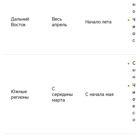
кон
окт
Дальний
Весь
Че
Начало лета
Восток
апрель
и
отв
сен
Се
кон
ноя
Че
С
Южные
и
середины
С начала мая
регионы
отв
марта
вес
сен
окт