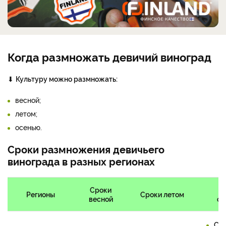
Когда размножать девичий виноград
⬇
Культуру можно размножать:
весной;
летом;
осенью.
Сроки размножения девичьего
винограда в разных регионах
Сроки
С
Регионы
Сроки летом
весной
ос
Се