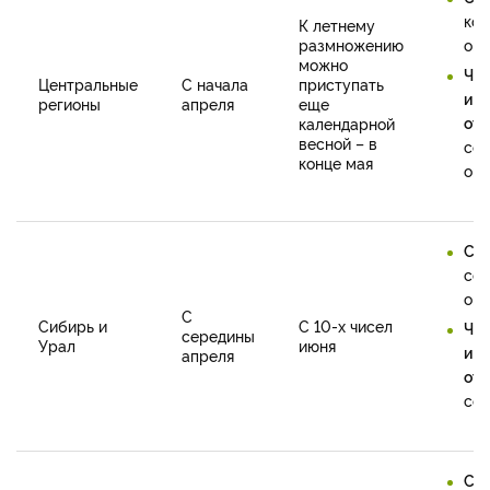
кон
К летнему
размножению
окт
можно
Че
Центральные
С начала
приступать
и
регионы
апреля
еще
отв
календарной
весной – в
сен
конце мая
окт
Се
се
окт
С
Сибирь и
С 10-х чисел
Че
середины
Урал
июня
и
апреля
отв
сен
Се