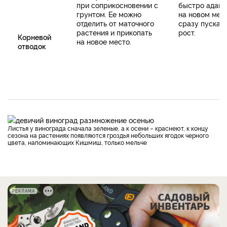
при соприкосновении с
быстро адапт
грунтом. Ее можно
на новом мес
отделить от маточного
сразу пускаю
растения и прикопать
рост.
Корневой
на новое место.
отводок
Листья у винограда сначала зеленые, а к осени – краснеют, к концу
сезона на растениях появляются гроздья небольших ягодок черного
цвета, напоминающих Кишмиш, только мельче
РЕКЛАМА