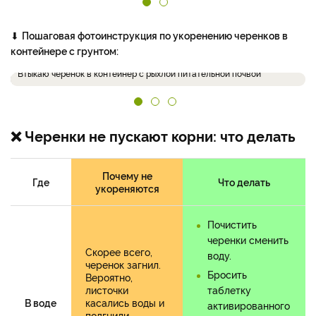
⬇
Пошаговая фотоинструкция по укоренению черенков в
контейнере с грунтом:
Втыкаю черенок в контейнер с рыхлой питательной почвой
❌ Черенки не пускают корни: что делать
Почему не
Где
Что делать
укореняются
Почистить
черенки сменить
Скорее всего,
воду.
черенок загнил.
Бросить
Вероятно,
листочки
таблетку
В воде
касались воды и
активированного
подгнили,