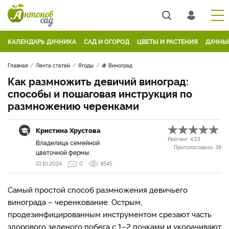
КАЛЕНДАРЬ ДАЧНИКА
САД И ОГОРОД
ЦВЕТЫ И РАСТЕНИЯ
ДАЧНЫ
Главная
Лента статей
Ягоды
🍇 Виноград
Как размножить девичий виноград:
способы и пошаговая инструкция по
размножению черенками
Кристина Хрустова
Рейтинг:
4.53
Владелица семейной
Проголосовало:
38
цветочной фермы
10.10.2024
0
9545
Самый простой способ размножения девичьего
винограда – черенкование. Острым,
продезинфицированным инструментом срезают часть
здорового зеленого побега с 1–2 почками и укорачивают