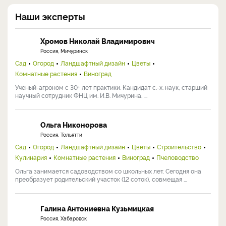
Наши эксперты
Хромов Николай Владимирович
Россия, Мичуринск
Сад
Огород
Ландшафтный дизайн
Цветы
Комнатные растения
Виноград
Ученый-агроном с 30+ лет практики. Кандидат с.-х. наук, старший
научный сотрудник ФНЦ им. И.В. Мичурина, ...
Ольга Никонорова
Россия, Тольятти
Сад
Огород
Ландшафтный дизайн
Цветы
Строительство
Кулинария
Комнатные растения
Виноград
Пчеловодство
Ольга занимается садоводством со школьных лет. Сегодня она
преобразует родительский участок (12 соток), совмещая ...
Галина Антониевна Кузьмицкая
Россия, Хабаровск