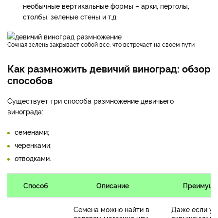
необычные вертикальные формы – арки, перголы,
столбы, зеленые стены и т.д.
Сочная зелень закрывает собой все, что встречает на своем пути
Как размножить девичий виноград: обзор
способов
Существует три способа размножение девичьего
винограда:
семенами;
черенками;
отводками.
Способ
Описание
Преимуще
Семена можно найти в
Даже если у 
садовом магазине или
окружении ни