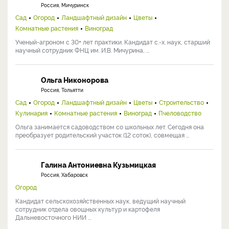
Россия, Мичуринск
Сад
Огород
Ландшафтный дизайн
Цветы
Комнатные растения
Виноград
Ученый-агроном с 30+ лет практики. Кандидат с.-х. наук, старший
научный сотрудник ФНЦ им. И.В. Мичурина, ...
Ольга Никонорова
Россия, Тольятти
Сад
Огород
Ландшафтный дизайн
Цветы
Строительство
Кулинария
Комнатные растения
Виноград
Пчеловодство
Ольга занимается садоводством со школьных лет. Сегодня она
преобразует родительский участок (12 соток), совмещая ...
Галина Антониевна Кузьмицкая
Россия, Хабаровск
Огород
Кандидат сельскохозяйственных наук, ведущий научный
сотрудник отдела овощных культур и картофеля
Дальневосточного НИИ ...