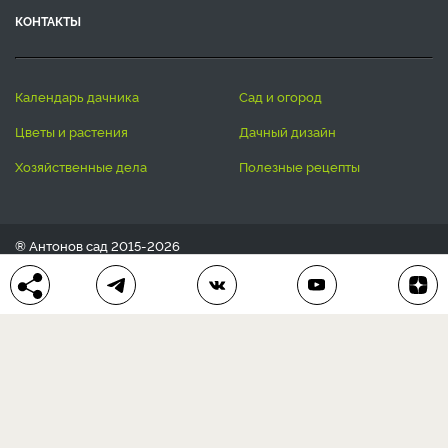
КОНТАКТЫ
календарь дачника
сад и огород
цветы и растения
дачный дизайн
хозяйственные дела
полезные рецепты
® Антонов сад 2015-2026
Политика конфиденциальности
Пользовательское соглашение
Другие наши проекты:
Сканворды
online
Любое использование материала допускается только с
письменного согласия редакции