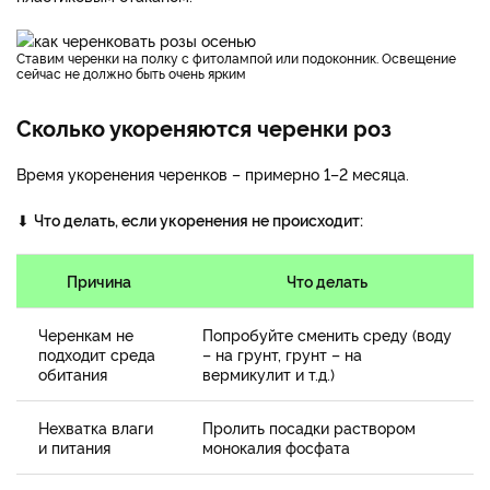
Ставим черенки на полку с фитолампой или подоконник. Освещение
сейчас не должно быть очень ярким
Сколько укореняются черенки роз
Время укоренения черенков – примерно 1–2 месяца.
⬇
Что делать, если укоренения не происходит:
Причина
Что делать
Черенкам не
Попробуйте сменить среду (воду
подходит среда
– на грунт, грунт – на
обитания
вермикулит и т.д.)
Нехватка влаги
Пролить посадки раствором
и питания
монокалия фосфата