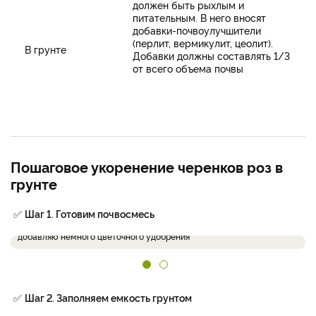
должен быть рыхлым и
питательным. В него вносят
добавки-почвоулучшители
(перлит, вермикулит, цеолит).
В грунте
Добавки должны составлять 1/3
от всего объема почвы
Пошаговое укоренение черенков роз в
грунте
✅
Шаг 1. Готовим почвосмесь
Готовлю почвенную смесь из грунта универсального и перлита,
добавляю немного цветочного удобрения
✅
Шаг 2. Заполняем емкость грунтом