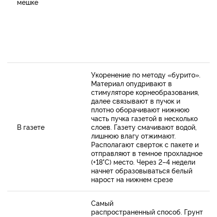
мешке
Укоренение по методу «бурито».
Материал опудривают в
стимуляторе корнеобразования,
далее связывают в пучок и
плотно оборачивают нижнюю
часть пучка газетой в несколько
В газете
слоев. Газету смачивают водой,
лишнюю влагу отжимают.
Располагают сверток с пакете и
отправляют в темное прохладное
(+18°С) место. Через 2–4 недели
начнет образовываться белый
нарост на нижнем срезе
Самый
распространенный способ. Грунт