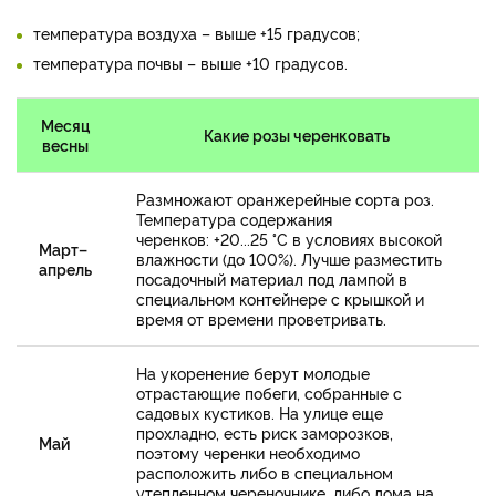
температура воздуха – выше +15 градусов;
температура почвы – выше +10 градусов.
Месяц
Какие розы черенковать
весны
Размножают оранжерейные сорта роз.
Температура содержания
черенков: +20...25 °С в условиях высокой
Март–
влажности (до 100%). Лучше разместить
апрель
посадочный материал под лампой в
специальном контейнере с крышкой и
время от времени проветривать.
На укоренение берут молодые
отрастающие побеги, собранные с
садовых кустиков. На улице еще
прохладно, есть риск заморозков,
Май
поэтому черенки необходимо
расположить либо в специальном
утепленном череночнике, либо дома на