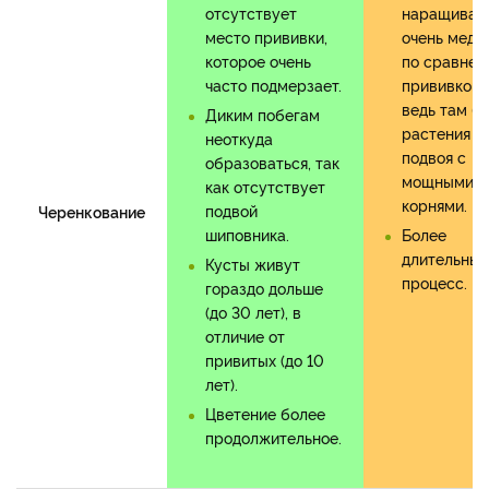
отсутствует
наращивае
место прививки,
очень медл
которое очень
по сравнен
часто подмерзает.
прививкой,
ведь там б
Диким побегам
растения д
неоткуда
подвоя с
образоваться, так
мощными
как отсутствует
корнями.
подвой
Черенкование
шиповника.
Более
длительный
Кусты живут
процесс.
гораздо дольше
(до 30 лет), в
отличие от
привитых (до 10
лет).
Цветение более
продолжительное.