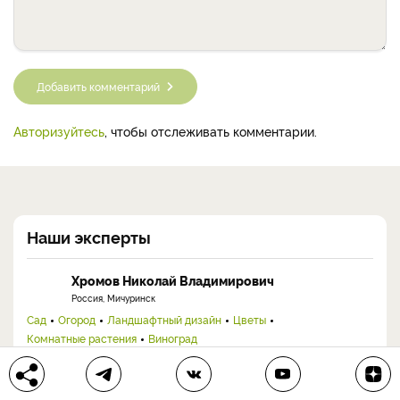
Добавить комментарий
Авторизуйтесь
, чтобы отслеживать комментарии.
Наши эксперты
Хромов Николай Владимирович
Россия, Мичуринск
Сад
Огород
Ландшафтный дизайн
Цветы
Комнатные растения
Виноград
Ученый-агроном с 30+ лет практики. Кандидат с.-х. наук, старший
научный сотрудник ФНЦ им. И.В. Мичурина, ...