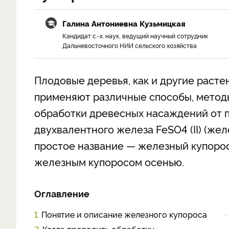
Галина Антониевна Кузьмицкая
Кандидат с.-х. наук, ведущий научный сотрудник
Дальневосточного НИИ сельского хозяйства
Плодовые деревья, как и другие растен
применяют различные способы, методы
обработки древесных насаждений от п
двухвалентного железа FeSO4 (II) (же
простое название — железный купорос.
железным купоросом осенью.
Оглавление
1.
Понятие и описание железного купороса