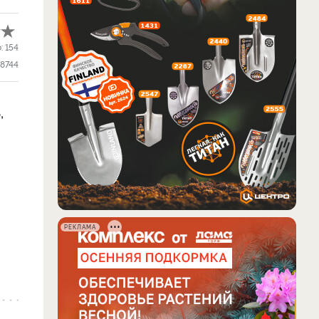
о:
154
8744
,
РЕКЛАМА