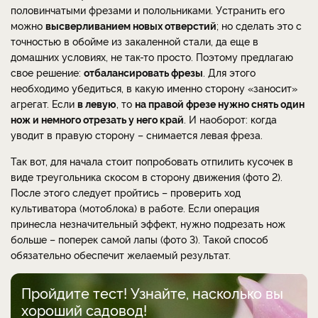
половинчатыми фрезами и полольниками. Устранить его
можно
высверливанием новых отверстий
; но сделать это с
точностью в обойме из закаленной стали, да еще в
домашних условиях, не так-то просто. Поэтому предлагаю
свое решение:
отбалансировать фрезы
. Для этого
необходимо убедиться, в какую именно сторону «заносит»
агрегат. Если
в левую
, то
на правой фрезе нужно снять один
нож и немного отрезать у него край
. И наоборот: когда
уводит в правую сторону – снимается левая фреза.
Так вот, для начала стоит попробовать отпилить кусочек в
виде треугольника скосом в сторону движения (фото 2).
После этого следует пройтись – проверить ход
культиватора (мотоблока) в работе. Если операция
принесла незначительный эффект, нужно подрезать нож
больше – поперек самой лапы (фото 3). Такой способ
обязательно обеспечит желаемый результат.
Пройдите тест! Узнайте, насколько вы
хороший садовод!