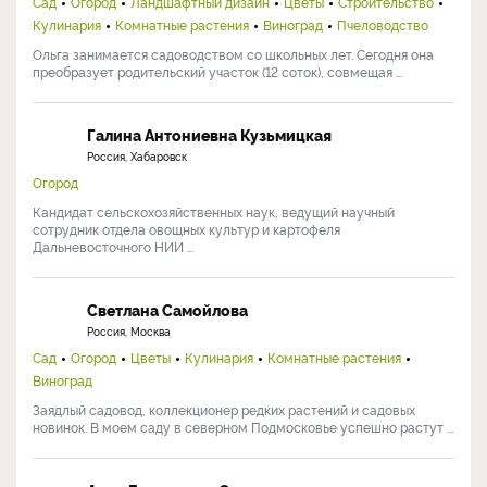
Сад
Огород
Ландшафтный дизайн
Цветы
Строительство
Кулинария
Комнатные растения
Виноград
Пчеловодство
Ольга занимается садоводством со школьных лет. Сегодня она
преобразует родительский участок (12 соток), совмещая ...
Галина Антониевна Кузьмицкая
Россия, Хабаровск
Огород
Кандидат сельскохозяйственных наук, ведущий научный
сотрудник отдела овощных культур и картофеля
Дальневосточного НИИ ...
Светлана Самойлова
Россия, Москва
Сад
Огород
Цветы
Кулинария
Комнатные растения
Виноград
Заядлый садовод, коллекционер редких растений и садовых
новинок. В моем саду в северном Подмосковье успешно растут ...