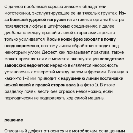
С данной проблемой хорошо знакомы обладатели
мототехники, эксплуатирующие ее на тяжелых грунтах.
Из-
за большей ударной нагрузки
на активные органы быстро
появляются люфты в штифтовых соединениях, и далее
дисбаланс между правой и левой сторонами агрегата
только усиливается.
Косые ножи фрез заходят в почву
неодновременно
, поэтому линия обработки отходит под
некоторым углом. Дефект, как показывает практика, также
может проявляться и с момента эксплуатации
вследствие
заводских недочетов
: нередко выявляется несоосность
установочных отверстий между валом и фрезами. Разница в
каких-то 1–2 мм приводит к
нарушению линии постановки
ножей левой и правой сторон вала
(на фото 1). В итоге
разделку почвы вести без огрехов невозможно, если
периодически не подправлять ход самой машины.
решение
Описанный дефект относится и к мотоблокам, оснащенным