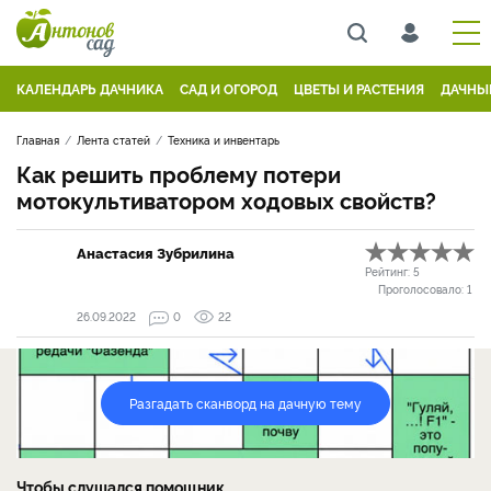
КАЛЕНДАРЬ ДАЧНИКА
САД И ОГОРОД
ЦВЕТЫ И РАСТЕНИЯ
ДАЧНЫ
Главная
Лента статей
Техника и инвентарь
Как решить проблему потери
мотокультиватором ходовых свойств?
Анастасия Зубрилина
Рейтинг:
5
Проголосовало:
1
26.09.2022
0
22
Разгадать сканворд на дачную тему
Чтобы слушался помощник