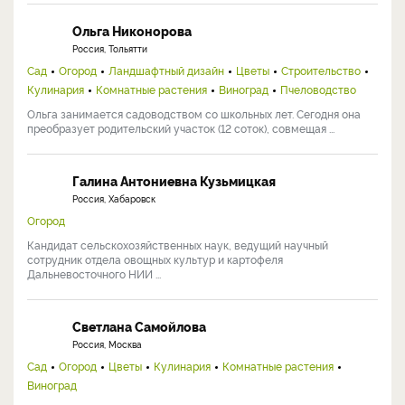
Ольга Никонорова
Россия, Тольятти
Сад
Огород
Ландшафтный дизайн
Цветы
Строительство
Кулинария
Комнатные растения
Виноград
Пчеловодство
Ольга занимается садоводством со школьных лет. Сегодня она
преобразует родительский участок (12 соток), совмещая ...
Галина Антониевна Кузьмицкая
Россия, Хабаровск
Огород
Кандидат сельскохозяйственных наук, ведущий научный
сотрудник отдела овощных культур и картофеля
Дальневосточного НИИ ...
Светлана Самойлова
Россия, Москва
Сад
Огород
Цветы
Кулинария
Комнатные растения
Виноград