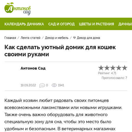
КАЛЕНДАРЬ ДАЧНИКА
САД И ОГОРОД
ЦВЕТЫ И РАСТЕНИЯ
ДАЧНЫ
Главная
Лента статей
Декор и мебель
💚 Декор для дома
Как сделать уютный домик для кошек
своими руками
Антонов Сад
Рейтинг:
4.71
Проголосовало:
7
19.09.2022
0
1941
Каждый хозяин любит радовать своих питомцев
всевозможными лакомствами или новыми игрушками.
Также очень важно оборудовать для животного
специальную зону для сна, чтобы это место было
удобным и безопасным. В ветеринарных магазинах