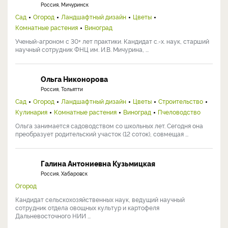
Россия, Мичуринск
Сад
Огород
Ландшафтный дизайн
Цветы
Комнатные растения
Виноград
Ученый-агроном с 30+ лет практики. Кандидат с.-х. наук, старший
научный сотрудник ФНЦ им. И.В. Мичурина, ...
Ольга Никонорова
Россия, Тольятти
Сад
Огород
Ландшафтный дизайн
Цветы
Строительство
Кулинария
Комнатные растения
Виноград
Пчеловодство
Ольга занимается садоводством со школьных лет. Сегодня она
преобразует родительский участок (12 соток), совмещая ...
Галина Антониевна Кузьмицкая
Россия, Хабаровск
Огород
Кандидат сельскохозяйственных наук, ведущий научный
сотрудник отдела овощных культур и картофеля
Дальневосточного НИИ ...