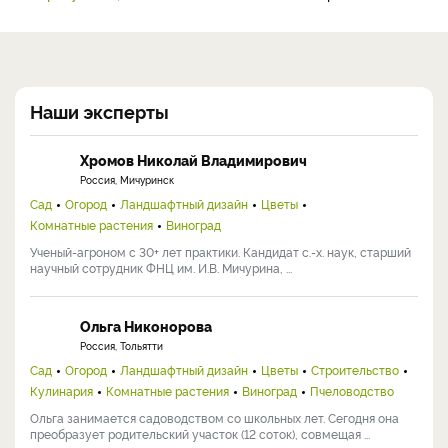
Наши эксперты
Хромов Николай Владимирович
Россия, Мичуринск
Сад
Огород
Ландшафтный дизайн
Цветы
Комнатные растения
Виноград
Ученый-агроном с 30+ лет практики. Кандидат с.-х. наук, старший
научный сотрудник ФНЦ им. И.В. Мичурина, ...
Ольга Никонорова
Россия, Тольятти
Сад
Огород
Ландшафтный дизайн
Цветы
Строительство
Кулинария
Комнатные растения
Виноград
Пчеловодство
Ольга занимается садоводством со школьных лет. Сегодня она
преобразует родительский участок (12 соток), совмещая ...