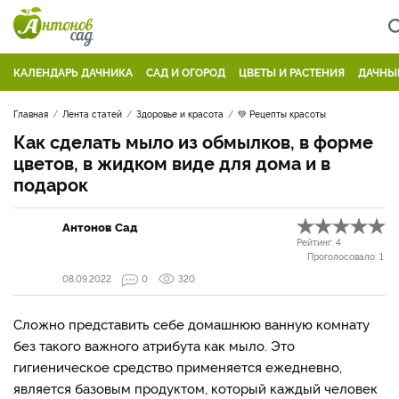
КАЛЕНДАРЬ ДАЧНИКА
САД И ОГОРОД
ЦВЕТЫ И РАСТЕНИЯ
ДАЧНЫ
Главная
Лента статей
Здоровье и красота
💚 Рецепты красоты
Как сделать мыло из обмылков, в форме
цветов, в жидком виде для дома и в
подарок
Антонов Сад
Рейтинг:
4
Проголосовало:
1
08.09.2022
0
320
Сложно представить себе домашнюю ванную комнату
без такого важного атрибута как мыло. Это
гигиеническое средство применяется ежедневно,
является базовым продуктом, который каждый человек