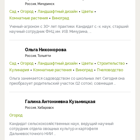
Россия, Мичуринск
Сад
Огород
Ландшафтный дизайн
Цветы
Комнатные растения
Виноград
Ученый-агроном с 30+ лет практики. Кандидат с.-х. наук, старший
научный сотрудник ФНЦ им. И.В. Мичурина, ...
Ольга Никонорова
Россия, Тольятти
Сад
Огород
Ландшафтный дизайн
Цветы
Строительство
Кулинария
Комнатные растения
Виноград
Пчеловодство
Ольга занимается садоводством со школьных лет. Сегодня она
преобразует родительский участок (12 соток), совмещая ...
Галина Антониевна Кузьмицкая
Россия, Хабаровск
Огород
Кандидат сельскохозяйственных наук, ведущий научный
сотрудник отдела овощных культур и картофеля
Дальневосточного НИИ ...