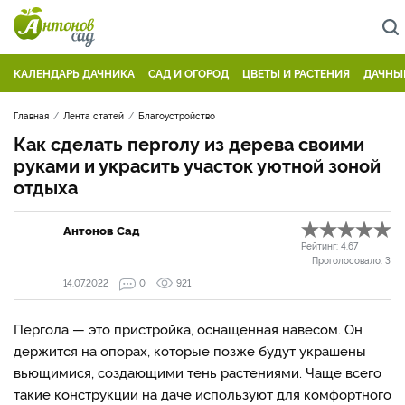
КАЛЕНДАРЬ ДАЧНИКА
САД И ОГОРОД
ЦВЕТЫ И РАСТЕНИЯ
ДАЧНЫ
Главная
Лента статей
Благоустройство
Как сделать перголу из дерева своими
руками и украсить участок уютной зоной
отдыха
Антонов Сад
Рейтинг:
4.67
Проголосовало:
3
14.07.2022
0
921
Пергола — это пристройка, оснащенная навесом. Он
держится на опорах, которые позже будут украшены
вьющимися, создающими тень растениями. Чаще всего
такие конструкции на даче используют для комфортного