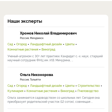
Наши эксперты
Хромов Николай Владимирович
Россия, Мичуринск
Сад
Огород
Ландшафтный дизайн
Цветы
Комнатные растения
Виноград
Ученый-агроном с 30+ лет практики. Кандидат с.-х. наук, старший
научный сотрудник ФНЦ им. И.В. Мичурина, ...
Ольга Никонорова
Россия, Тольятти
Сад
Огород
Ландшафтный дизайн
Цветы
Строительство
Кулинария
Комнатные растения
Виноград
Пчеловодство
Ольга занимается садоводством со школьных лет. Сегодня она
преобразует родительский участок (12 соток), совмещая ...