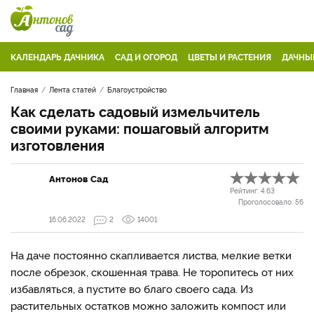
КАЛЕНДАРЬ ДАЧНИКА
САД И ОГОРОД
ЦВЕТЫ И РАСТЕНИЯ
ДАЧНЫ
Главная
Лента статей
Благоустройство
Как сделать садовый измельчитель
своими руками: пошаговый алгоритм
изготовления
Антонов Сад
Рейтинг:
4.63
Проголосовало:
56
16.06.2022
2
14001
На даче постоянно скапливается листва, мелкие ветки
после обрезок, скошенная трава. Не торопитесь от них
избавляться, а пустите во благо своего сада. Из
растительных остатков можно заложить компост или