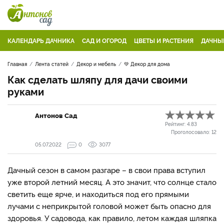
КАЛЕНДАРЬ ДАЧНИКА
САД И ОГОРОД
ЦВЕТЫ И РАСТЕНИЯ
ДАЧНЫ
Главная
Лента статей
Декор и мебель
💚 Декор для дома
Как сделать шляпу для дачи своими
руками
Антонов Сад
Рейтинг:
4.83
Проголосовало:
12
05.07.2022
0
3077
Дачный сезон в самом разгаре – в свои права вступил
уже второй летний месяц. А это значит, что солнце стало
светить еще ярче, и находиться под его прямыми
лучами с неприкрытой головой может быть опасно для
здоровья. У садовода, как правило, летом каждая шляпка