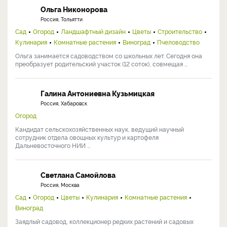
Ольга Никонорова
Россия, Тольятти
Сад
Огород
Ландшафтный дизайн
Цветы
Строительство
Кулинария
Комнатные растения
Виноград
Пчеловодство
Ольга занимается садоводством со школьных лет. Сегодня она
преобразует родительский участок (12 соток), совмещая ...
Галина Антониевна Кузьмицкая
Россия, Хабаровск
Огород
Кандидат сельскохозяйственных наук, ведущий научный
сотрудник отдела овощных культур и картофеля
Дальневосточного НИИ ...
Светлана Самойлова
Россия, Москва
Сад
Огород
Цветы
Кулинария
Комнатные растения
Виноград
Заядлый садовод, коллекционер редких растений и садовых