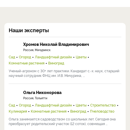
Наши эксперты
Хромов Николай Владимирович
Россия, Мичуринск
Сад
Огород
Ландшафтный дизайн
Цветы
Комнатные растения
Виноград
Ученый-агроном с 30+ лет практики. Кандидат с.-х. наук, старший
научный сотрудник ФНЦ им. И.В. Мичурина, ...
Ольга Никонорова
Россия, Тольятти
Сад
Огород
Ландшафтный дизайн
Цветы
Строительство
Кулинария
Комнатные растения
Виноград
Пчеловодство
Ольга занимается садоводством со школьных лет. Сегодня она
преобразует родительский участок (12 соток), совмещая ...