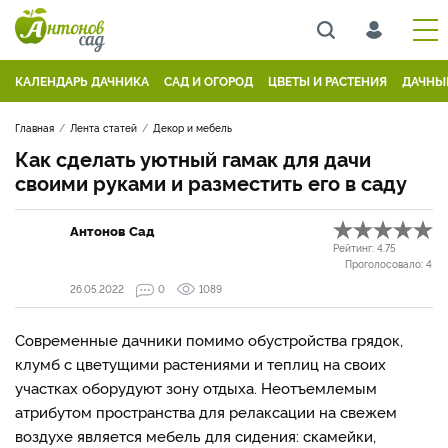
КАЛЕНДАРЬ ДАЧНИКА
САД И ОГОРОД
ЦВЕТЫ И РАСТЕНИЯ
ДАЧНЫ
Главная
Лента статей
Декор и мебель
Как сделать уютный гамак для дачи
своими руками и разместить его в саду
Антонов Сад
Рейтинг:
4.75
Проголосовало:
4
26.05.2022
0
1089
Современные дачники помимо обустройства грядок,
клумб с цветущими растениями и теплиц на своих
участках оборудуют зону отдыха. Неотъемлемым
атрибутом пространства для релаксации на свежем
воздухе является мебель для сидения: скамейки,