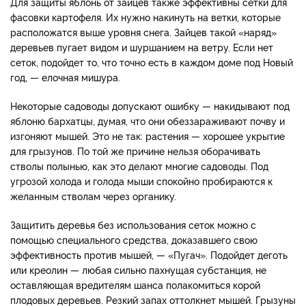
Для защиты яблонь от зайцев также эффективны сетки для
фасовки картофеля. Их нужно накинуть на ветки, которые
расположатся выше уровня снега. Зайцев такой «наряд»
деревьев пугает видом и шуршанием на ветру. Если нет
сеток, подойдет то, что точно есть в каждом доме под Новый
год, — елочная мишура.
Некоторые садоводы допускают ошибку — накидывают под
яблоню бархатцы, думая, что они обеззараживают почву и
изгоняют мышей. Это не так: растения — хорошее укрытие
для грызунов. По той же причине нельзя оборачивать
стволы полынью, как это делают многие садоводы. Под
угрозой холода и голода мыши спокойно пробираются к
желанным стволам через органику.
Защитить деревья без использования сеток можно с
помощью специального средства, доказавшего свою
эффективность против мышей, — «Пугач». Подойдет деготь
или креолин — любая сильно пахнущая субстанция, не
оставляющая вредителям шанса полакомиться корой
плодовых деревьев. Резкий запах оттолкнет мышей. Грызуны