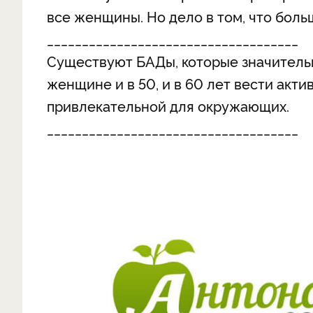
все женщины. Но дело в том, что бол
____________________________________
Существуют БАДы, которые значитель
женщине и в 50, и в 60 лет вести акт
привлекательной для окружающих.
____________________________________