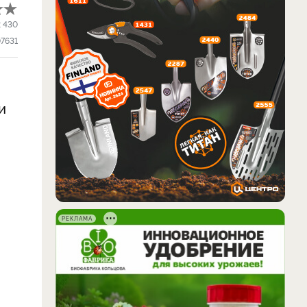
:
430
07631
и
РЕКЛАМА