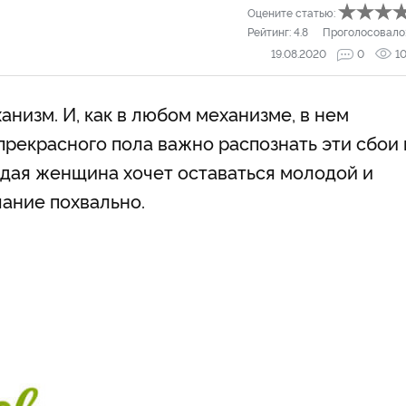
Оцените статью:
Рейтинг:
4.8
Проголосовало
19.08.2020
0
1
низм. И, как в любом механизме, в нем
рекрасного пола важно распознать эти сбои 
дая женщина хочет оставаться молодой и
лание похвально.