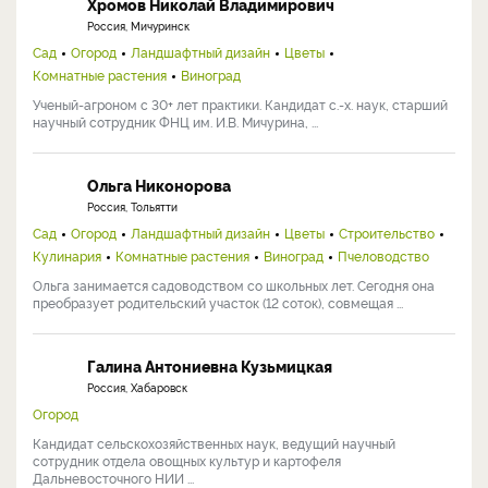
Хромов Николай Владимирович
Россия, Мичуринск
Сад
Огород
Ландшафтный дизайн
Цветы
Комнатные растения
Виноград
Ученый-агроном с 30+ лет практики. Кандидат с.-х. наук, старший
научный сотрудник ФНЦ им. И.В. Мичурина, ...
Ольга Никонорова
Россия, Тольятти
Сад
Огород
Ландшафтный дизайн
Цветы
Строительство
Кулинария
Комнатные растения
Виноград
Пчеловодство
Ольга занимается садоводством со школьных лет. Сегодня она
преобразует родительский участок (12 соток), совмещая ...
Галина Антониевна Кузьмицкая
Россия, Хабаровск
Огород
Кандидат сельскохозяйственных наук, ведущий научный
сотрудник отдела овощных культур и картофеля
Дальневосточного НИИ ...