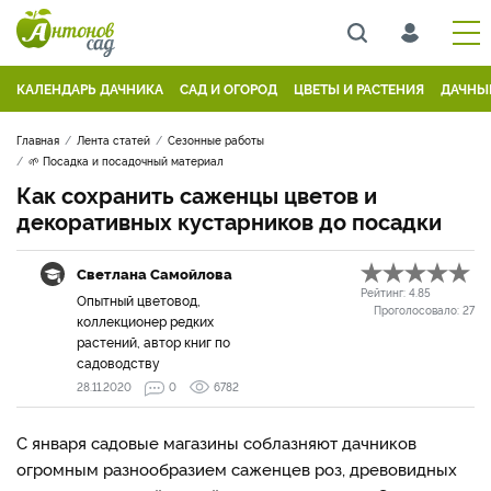
КАЛЕНДАРЬ ДАЧНИКА
САД И ОГОРОД
ЦВЕТЫ И РАСТЕНИЯ
ДАЧНЫ
Главная
Лента статей
Сезонные работы
🌱 Посадка и посадочный материал
Как сохранить саженцы цветов и
декоративных кустарников до посадки
Светлана Самойлова
Рейтинг:
4.85
Опытный цветовод,
Проголосовало:
27
коллекционер редких
растений, автор книг по
садоводству
28.11.2020
0
6782
С января садовые магазины соблазняют дачников
огромным разнообразием саженцев роз, древовидных