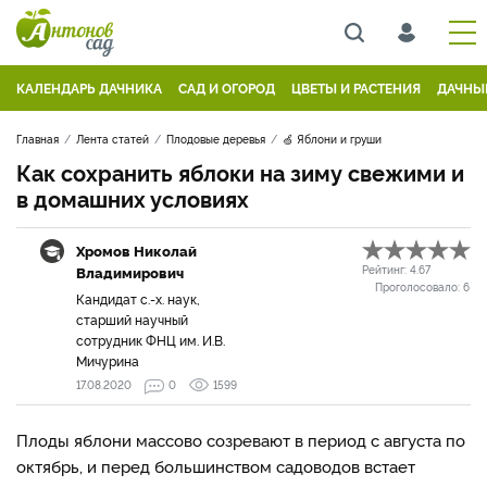
КАЛЕНДАРЬ ДАЧНИКА
САД И ОГОРОД
ЦВЕТЫ И РАСТЕНИЯ
ДАЧНЫ
Главная
Лента статей
Плодовые деревья
🍏 Яблони и груши
Как сохранить яблоки на зиму свежими и
в домашних условиях
Хромов Николай
Владимирович
Рейтинг:
4.67
Проголосовало:
6
Кандидат с.-х. наук,
старший научный
сотрудник ФНЦ им. И.В.
Мичурина
17.08.2020
0
1599
Плоды яблони массово созревают в период с августа по
октябрь, и перед большинством садоводов встает