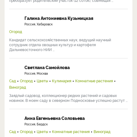
преобразует родительский участок (12 соток), совмещая ...
Галина Антониевна Кузьмицкая
Россия, Хабаровск
Огород
Кандидат сельскохозяйственных наук, ведущий научный
сотрудник отдела овощных культур и картофеля
Дальневосточного НИИ ...
Светлана Самойлова
Россия, Москва
Сад
Огород
Цветы
Кулинария
Комнатные растения
Виноград
Заядлый садовод, коллекционер редких растений и садовых
новинок. В моем саду в северном Подмосковье успешно растут ...
Анна Евгеньевна Соловьева
Россия, Бердск
Сад
Огород
Цветы
Комнатные растения
Виноград