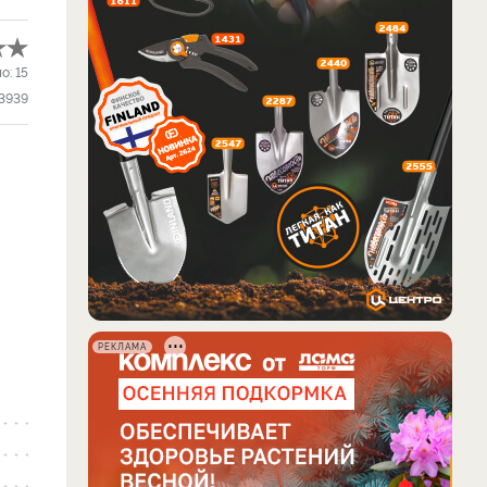
ло:
15
3939
РЕКЛАМА