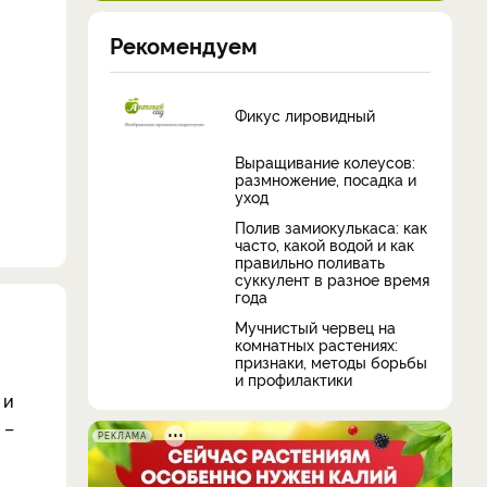
Рекомендуем
Фикус лировидный
Выращивание колеусов:
размножение, посадка и
уход
Полив замиокулькаса: как
часто, какой водой и как
правильно поливать
суккулент в разное время
года
Мучнистый червец на
комнатных растениях:
признаки, методы борьбы
и профилактики
 и
а
–
РЕКЛАМА