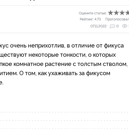
Оцените статью:
Рейтинг:
4.73
Проголосова
07.11.2022
0
ус очень неприхотлив, в отличие от фикуса
ществуют некоторые тонкости, о которых
пкое комнатное растение с толстым стволом,
тием. О том, как ухаживать за фикусом
е.