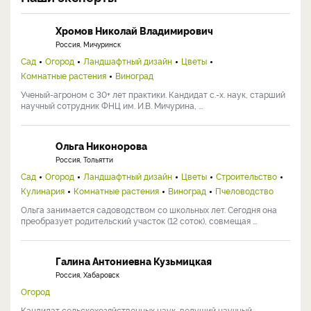
Хромов Николай Владимирович
Россия, Мичуринск
Сад
Огород
Ландшафтный дизайн
Цветы
Комнатные растения
Виноград
Ученый-агроном с 30+ лет практики. Кандидат с.-х. наук, старший
научный сотрудник ФНЦ им. И.В. Мичурина, ...
Ольга Никонорова
Россия, Тольятти
Сад
Огород
Ландшафтный дизайн
Цветы
Строительство
Кулинария
Комнатные растения
Виноград
Пчеловодство
Ольга занимается садоводством со школьных лет. Сегодня она
преобразует родительский участок (12 соток), совмещая ...
Галина Антониевна Кузьмицкая
Россия, Хабаровск
Огород
Кандидат сельскохозяйственных наук, ведущий научный