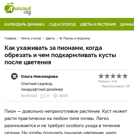
КАЛЕНДАРЬ ДАЧНИКА
САД И ОГОРОД
ЦВЕТЫ И РАСТЕНИЯ
ДАЧНЫ
Главная
Лента статей
Цветы
🌺 Пионы и георгины
Как ухаживать за пионами, когда
обрезать и чем подкармливать кусты
после цветения
Ольга Никонорова
Рейтинг:
4.45
Опытный садовод,
Проголосовало:
56
ландшафтный дизайнер
30.06.2021
0
14030
Пион — довольно неприхотливое растение. Куст может
расти практически на любом типе почвы. Легко
размножается и не требует особого ухода в течение
сезона. Но чтобы получить пышное цветение, надо