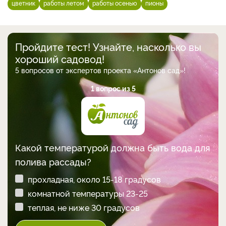
цветник
работы летом
работы осенью
пионы
Пройдите тест! Узнайте, насколько вы
хороший садовод!
5 вопросов от экспертов проекта «Антонов сад»!
1 вопрос из 5
Какой температурой должна быть вода для
полива рассады?
прохладная, около 15-18 градусов
комнатной температуры 23-25
теплая, не ниже 30 градусов