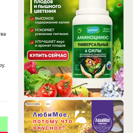
тва
у,
РЕКЛАМА