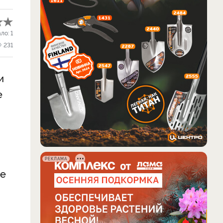
ало:
1
231
и
е
РЕКЛАМА
ые