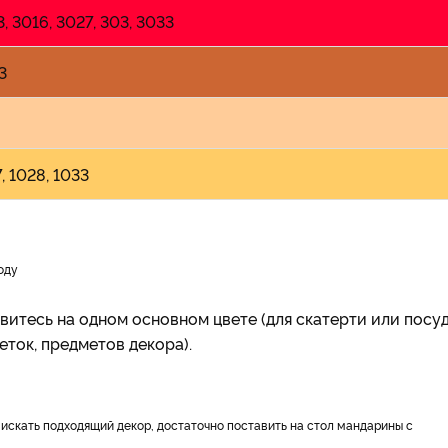
, 3016, 3027, 303, 3033
3
, 1028, 1033
году
витесь на одном основном цвете (для скатерти или посу
феток, предметов декора).