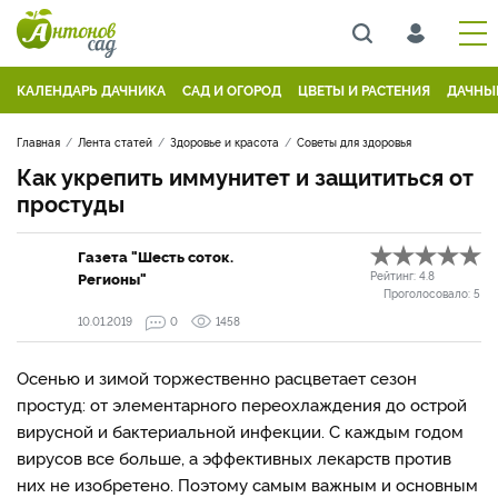
КАЛЕНДАРЬ ДАЧНИКА
САД И ОГОРОД
ЦВЕТЫ И РАСТЕНИЯ
ДАЧНЫ
Главная
Лента статей
Здоровье и красота
Советы для здоровья
Как укрепить иммунитет и защититься от
простуды
Газета "Шесть соток.
Регионы"
Рейтинг:
4.8
Проголосовало:
5
10.01.2019
0
1458
Осенью и зимой торжественно расцветает сезон
простуд: от элементарного переохлаждения до острой
вирусной и бактериальной инфекции. С каждым годом
вирусов все больше, а эффективных лекарств против
них не изобретено. Поэтому самым важным и основным