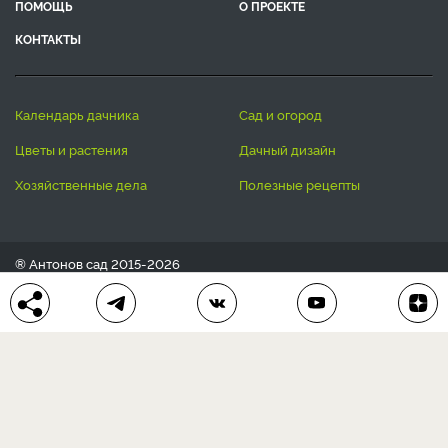
ПОМОЩЬ
О ПРОЕКТЕ
КОНТАКТЫ
календарь дачника
сад и огород
цветы и растения
дачный дизайн
хозяйственные дела
полезные рецепты
® Антонов сад 2015-2026
Политика конфиденциальности
Пользовательское соглашение
Другие наши проекты:
Сканворды
online
Любое использование материала допускается только с
письменного согласия редакции