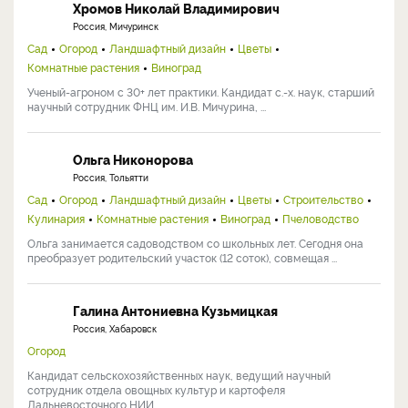
Хромов Николай Владимирович
Россия, Мичуринск
Сад
Огород
Ландшафтный дизайн
Цветы
Комнатные растения
Виноград
Ученый-агроном с 30+ лет практики. Кандидат с.-х. наук, старший
научный сотрудник ФНЦ им. И.В. Мичурина, ...
Ольга Никонорова
Россия, Тольятти
Сад
Огород
Ландшафтный дизайн
Цветы
Строительство
Кулинария
Комнатные растения
Виноград
Пчеловодство
Ольга занимается садоводством со школьных лет. Сегодня она
преобразует родительский участок (12 соток), совмещая ...
Галина Антониевна Кузьмицкая
Россия, Хабаровск
Огород
Кандидат сельскохозяйственных наук, ведущий научный
сотрудник отдела овощных культур и картофеля
Дальневосточного НИИ ...