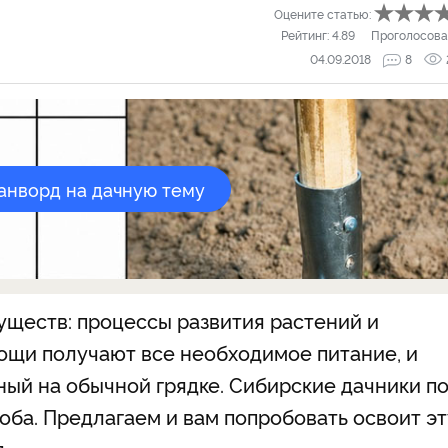
Оцените статью:
Рейтинг:
4.89
Проголосова
04.09.2018
8
канворд на дачную тему
уществ: процессы развития растений и
вощи получают все необходимое питание, и
ый на обычной грядке. Сибирские дачники п
оба. Предлагаем и вам попробовать освоит эт