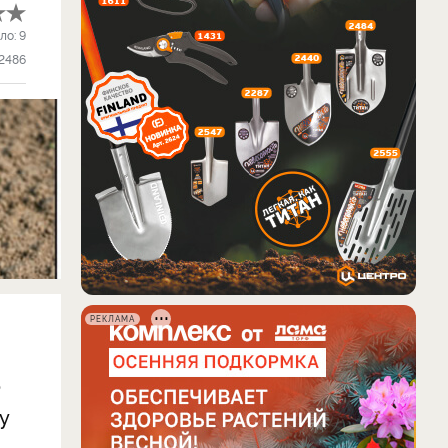
ло:
9
2486
РЕКЛАМА
о
у