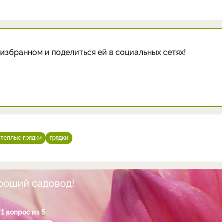
избранном и поделиться ей в социальных сетях!
теплые грядки
грядки
ороший садовод!
1 вопрос из 5