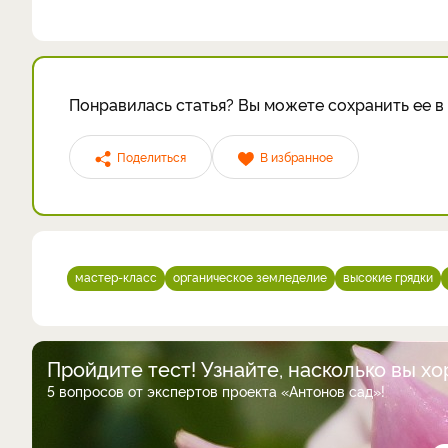
Понравилась статья? Вы можете сохранить ее в 
Поделиться
В избранное
мастер-класс
органическое земледелие
высокие грядки
Пройдите тест! Узнайте, насколько вы х
5 вопросов от экспертов проекта «Антонов сад»!