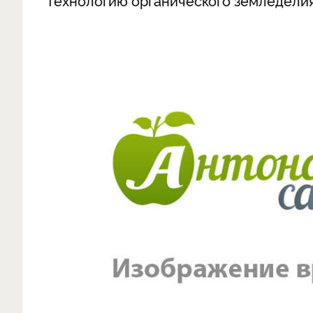
технологию органического земледели