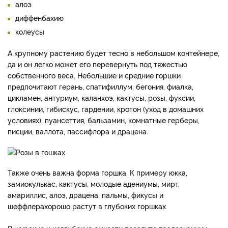
алоэ
диффенбахию
колеусы
А крупному растению будет тесно в небольшом контейнере,
да и он легко может его перевернуть под тяжестью
собственного веса. Небольшие и средние горшки
предпочитают герань, спатифиллум, бегония, фиалка,
цикламен, антуриум, каланхоэ, кактусы, розы, фуксии,
глоксинии, гибискус, гардении, кротон (уход в домашних
условиях), пуансеттия, бальзамин, комнатные герберы,
писции, валлота, пассифлора и драцена.
Также очень важна форма горшка. К примеру юкка,
замиокулькас, кактусы, молодые адениумы, мирт,
амариллис, алоэ, драцена, пальмы, фикусы и
шеффлера
хорошо растут в глубоких горшках.