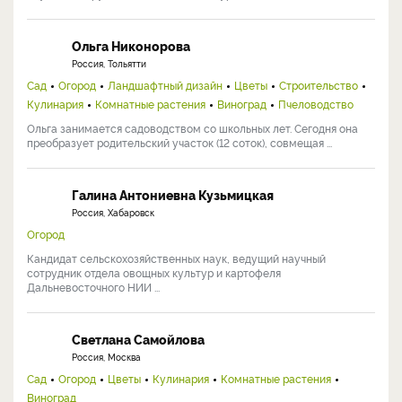
Ольга Никонорова
Россия, Тольятти
Сад
Огород
Ландшафтный дизайн
Цветы
Строительство
Кулинария
Комнатные растения
Виноград
Пчеловодство
Ольга занимается садоводством со школьных лет. Сегодня она
преобразует родительский участок (12 соток), совмещая ...
Галина Антониевна Кузьмицкая
Россия, Хабаровск
Огород
Кандидат сельскохозяйственных наук, ведущий научный
сотрудник отдела овощных культур и картофеля
Дальневосточного НИИ ...
Светлана Самойлова
Россия, Москва
Сад
Огород
Цветы
Кулинария
Комнатные растения
Виноград