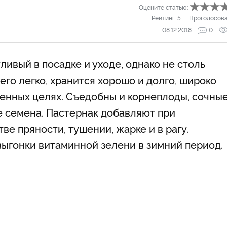
Оцените статью:
Рейтинг:
5
Проголосов
08.12.2018
0
ивый в посадке и уходе, однако не столь
его легко, хранится хорошо и долго, широко
венных целях. Съедобны и корнеплоды, сочны
е семена. Пастернак добавляют при
тве пряности, тушении, жарке и в рагу.
ыгонки витаминной зелени в зимний период.