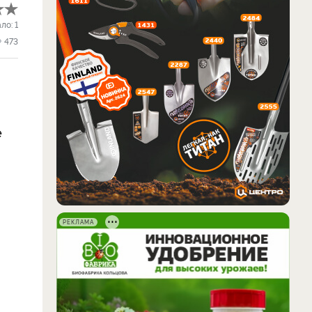
ало:
1
473
е
РЕКЛАМА