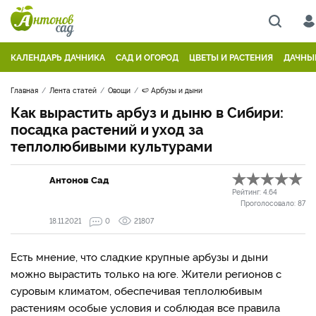
КАЛЕНДАРЬ ДАЧНИКА
САД И ОГОРОД
ЦВЕТЫ И РАСТЕНИЯ
ДАЧНЫ
Главная
Лента статей
Овощи
🍉 Арбузы и дыни
Как вырастить арбуз и дыню в Сибири:
посадка растений и уход за
теплолюбивыми культурами
Антонов Сад
Рейтинг:
4.64
Проголосовало:
87
18.11.2021
0
21807
Есть мнение, что сладкие крупные арбузы и дыни
можно вырастить только на юге. Жители регионов с
суровым климатом, обеспечивая теплолюбивым
растениям особые условия и соблюдая все правила