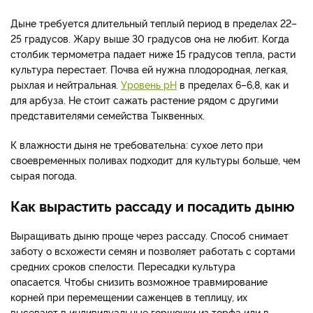
Дыне требуется длительный теплый период в пределах 22–
25 градусов. Жару выше 30 градусов она не любит. Когда
столбик термометра падает ниже 15 градусов тепла, расти
культура перестает. Почва ей нужна плодородная, легкая,
рыхлая и нейтральная.
Уровень pH
в пределах 6–6,8, как и
для арбуза. Не стоит сажать растение рядом с другими
представителями семейства Тыквенных.
К влажности дыня не требовательна: сухое лето при
своевременных поливах подходит для культуры больше, чем
сырая погода.
Как вырастить рассаду и посадить дыню
Выращивать дыню проще через рассаду. Способ снимает
заботу о всхожести семян и позволяет работать с сортами
средних сроков спелости. Пересадки культура
опасается. Чтобы снизить возможное травмирование
корней при перемещении саженцев в теплицу, их
высевают в индивидуальные горшочки из торфа или в