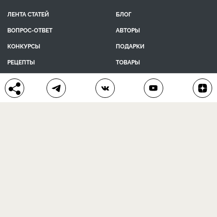
ЛЕНТА СТАТЕЙ
БЛОГ
ВОПРОС-ОТВЕТ
АВТОРЫ
КОНКУРСЫ
ПОДАРКИ
РЕЦЕПТЫ
ТОВАРЫ
ПОМОЩЬ
О ПРОЕКТЕ
КОНТАКТЫ
календарь дачника
сад и огород
цветы и растения
дачный дизайн
хозяйственные дела
полезные рецепты
® Антонов сад 2015-2026
Политика конфиденциальности