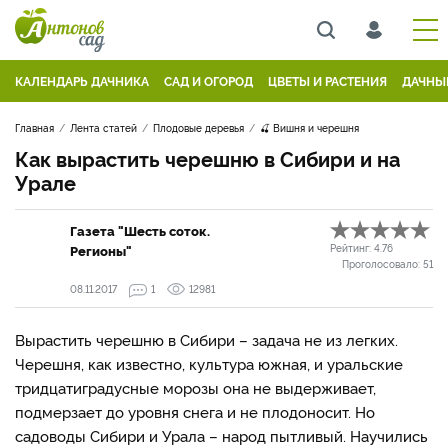
КАЛЕНДАРЬ ДАЧНИКА
САД И ОГОРОД
ЦВЕТЫ И РАСТЕНИЯ
ДАЧНЫ
Главная
Лента статей
Плодовые деревья
🍒 Вишня и черешня
Как вырастить черешню в Сибири и на
Урале
Газета "Шесть соток.
Регионы"
Рейтинг:
4.76
Проголосовало:
51
08.11.2017
1
12981
Вырастить черешню в Сибири – задача не из легких.
Черешня, как известно, культура южная, и уральские
тридцатиградусные морозы она не выдерживает,
подмерзает до уровня снега и не плодоносит. Но
садоводы Сибири и Урала – народ пытливый. Научились