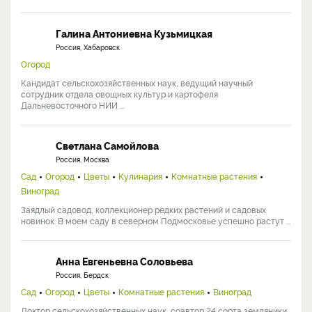
Галина Антониевна Кузьмицкая
Россия, Хабаровск
Огород
Кандидат сельскохозяйственных наук, ведущий научный
сотрудник отдела овощных культур и картофеля
Дальневосточного НИИ ...
Светлана Самойлова
Россия, Москва
Сад
Огород
Цветы
Кулинария
Комнатные растения
Виноград
Заядлый садовод, коллекционер редких растений и садовых
новинок. В моем саду в северном Подмосковье успешно растут ...
Анна Евгеньевна Соловьева
Россия, Бердск
Сад
Огород
Цветы
Комнатные растения
Виноград
Доктор сельскохозяйственных наук, соавтор 24 сорта земляники,