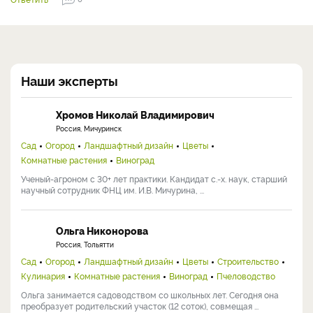
Наши эксперты
Хромов Николай Владимирович
Россия, Мичуринск
Сад
Огород
Ландшафтный дизайн
Цветы
Комнатные растения
Виноград
Ученый-агроном с 30+ лет практики. Кандидат с.-х. наук, старший
научный сотрудник ФНЦ им. И.В. Мичурина, ...
Ольга Никонорова
Россия, Тольятти
Сад
Огород
Ландшафтный дизайн
Цветы
Строительство
Кулинария
Комнатные растения
Виноград
Пчеловодство
Ольга занимается садоводством со школьных лет. Сегодня она
преобразует родительский участок (12 соток), совмещая ...