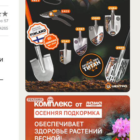
о:
57
4265
и
 —
РЕКЛАМА