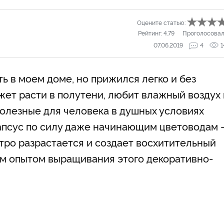
Оцените статью:
Рейтинг:
4.79
Проголосовал
07.06.2019
4
1
ть в моем доме, но прижился легко и без
жет расти в полутени, любит влажный воздух 
полезные для человека в душных условиях
дапсус по силу даже начинающим цветоводам
тро разрастается и создает восхитительный
им опытом выращивания этого декоративно-