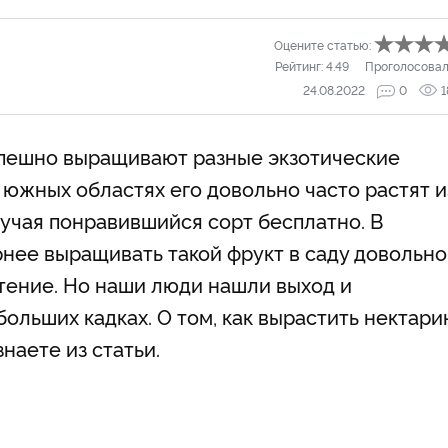
Оцените статью:
Рейтинг:
4.49
Проголосовал
24.08.2022
0
1
пешно выращивают разные экзотические
В южных областях его довольно часто растят и
лучая понравившийся сорт бесплатно. В
рнее выращивать такой фрукт в саду довольно
стение. Но наши люди нашли выход и
льших кадках. О том, как вырастить нектари
знаете из статьи.