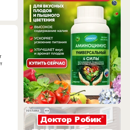
т
т
РЕКЛАМА