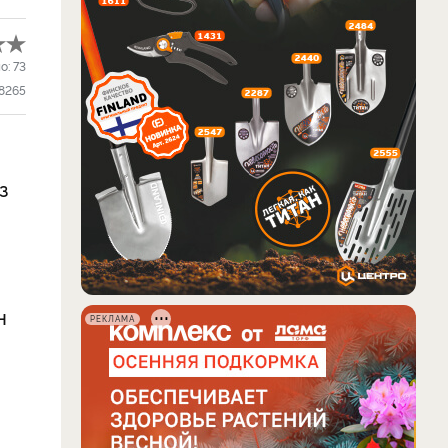
о:
73
8265
з
н
РЕКЛАМА