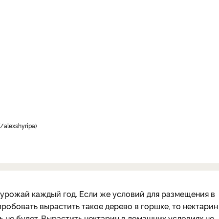
/alexshyripa
 урожай каждый год. Если же условий для размещения в
пробовать вырастить такое дерево в горшке, то нектарин
ь не будет. Вырастить нектарин в домашних условиях не