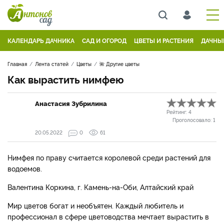
КАЛЕНДАРЬ ДАЧНИКА
САД И ОГОРОД
ЦВЕТЫ И РАСТЕНИЯ
ДАЧНЫ
Главная
Лента статей
Цветы
🌺 Другие цветы
Как вырастить нимфею
Анастасия Зубрилина
Рейтинг:
4
Проголосовало:
1
20.05.2022
0
61
Нимфея по праву считается королевой среди растений для
водоемов.
Валентина Коркина, г. Камень-на-Оби, Алтайский край
Мир цветов богат и необъятен. Каждый любитель и
профессионал в сфере цветоводства мечтает вырастить в