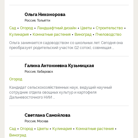
Ольга Никонорова
Россия, Тольятти
Сад
Огород
Ландшафтный дизайн
Цветы
Строительство
Кулинария
Комнатные растения
Виноград
Пчеловодство
Ольга занимается садоводством со школьных лет. Сегодня она
преобразует родительский участок (12 соток), совмещая ...
Галина Антониевна Кузьмицкая
Россия, Хабаровск
Огород
Кандидат сельскохозяйственных наук, ведущий научный
сотрудник отдела овощных культур и картофеля
Дальневосточного НИИ ...
Светлана Самойлова
Россия, Москва
Сад
Огород
Цветы
Кулинария
Комнатные растения
Виноград