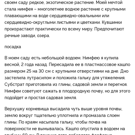
своем саду редкое, экзотическое растение. Моей мечтой
стала нимфея – многолетнее водное растение с крупными
плавающими на воде сердцевидно-овальными или
сердцевидно-округлыми листьями и цветками. Кувшинки
произрастают практически по всему миру. Предпочитают
речные заводи, озера.
посадка
В моем саду есть небольшой водоем. Нимфею я купила
весной, 2 года назад. Пересадила ее в пластмассовое кашпо
размером 25 на 30 см с крупными отверстиями на дне. Дно
застелила лутрасилом и положила гальку для утяжеления.
Субстрат приготовила из глины, садовой земли и перегноя.
Нимфеи советуют сажать в плодородную почву, но для этого
подойдет и простая садовая земля.
Верхушку корневища высадила чуть выше уровня почвы,
землю вокруг тщательно уплотнила и промазала слоем
глины. По краям насыпала гальку, чтобы почва на
поверхности не вымывалась. Кашпо опустила в водоем на
глубину 60 см. В течение лета добавляла фосфорно-