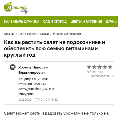
КАЛЕНДАРЬ ДАЧНИКА
САД И ОГОРОД
ЦВЕТЫ И РАСТЕНИЯ
ДАЧНЫ
Главная
Лента статей
Овощи
🌾 Зелень и пряности
Как вырастить салат на подоконнике и
обеспечить всю семью витаминами
круглый год
Хромов Николай
Владимирович
Рейтинг:
4.84
Проголосовало:
25
Кандидат с.-х. наук,
старший научный
сотрудник ФНЦ им. И.В.
Мичурина
15.12.2020
0
6422
Салат может расти и радовать урожаями не только на