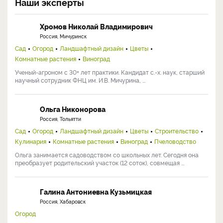
Наши эксперты
Хромов Николай Владимирович
Россия, Мичуринск
Сад
Огород
Ландшафтный дизайн
Цветы
Комнатные растения
Виноград
Ученый-агроном с 30+ лет практики. Кандидат с.-х. наук, старший
научный сотрудник ФНЦ им. И.В. Мичурина, ...
Ольга Никонорова
Россия, Тольятти
Сад
Огород
Ландшафтный дизайн
Цветы
Строительство
Кулинария
Комнатные растения
Виноград
Пчеловодство
Ольга занимается садоводством со школьных лет. Сегодня она
преобразует родительский участок (12 соток), совмещая ...
Галина Антониевна Кузьмицкая
Россия, Хабаровск
Огород