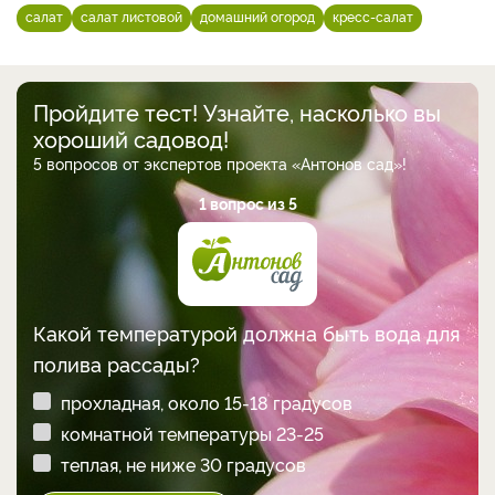
салат
салат листовой
домашний огород
кресс-салат
Пройдите тест! Узнайте, насколько вы
хороший садовод!
5 вопросов от экспертов проекта «Антонов сад»!
1 вопрос из 5
Какой температурой должна быть вода для
полива рассады?
прохладная, около 15-18 градусов
комнатной температуры 23-25
теплая, не ниже 30 градусов