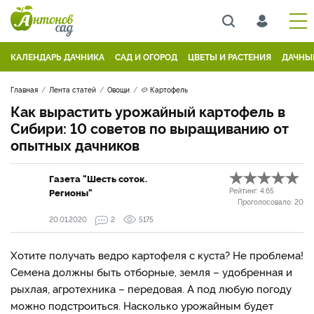
КАЛЕНДАРЬ ДАЧНИКА
САД И ОГОРОД
ЦВЕТЫ И РАСТЕНИЯ
ДАЧНЫ
Главная
Лента статей
Овощи
🥔 Картофель
Как вырастить урожайный картофель в
Сибири: 10 советов по выращиванию от
опытных дачников
Газета "Шесть соток.
Регионы"
Рейтинг:
4.65
Проголосовало:
20
20.01.2020
2
5175
Хотите получать ведро картофеля с куста? Не проблема!
Семена должны быть отборные, земля – удобренная и
рыхлая, агротехника – передовая. А под любую погоду
можно подстроиться. Насколько урожайным будет