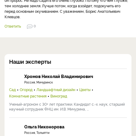
он пророс. Не надо садить его очень глубоко. Потому что чем глубже,
тем холоднее земля. Лучше потом, когда взойдет, подокучить его
перед основным окучиванием. С уважением, Борис Анатольевич
Клевцов.
Ответить
0
Наши эксперты
Хромов Николай Владимирович
Россия, Мичуринск
Сад
Огород
Ландшафтный дизайн
Цветы
Комнатные растения
Виноград
Ученый-агроном с 30+ лет практики. Кандидат с.-х. наук, старший
научный сотрудник ФНЦ им. И.В. Мичурина, ...
Ольга Никонорова
Россия, Тольятти