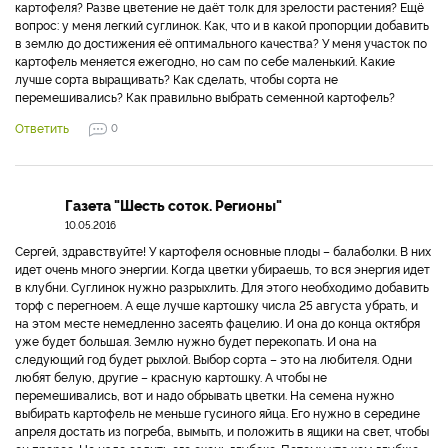
картофеля? Разве цветение не даёт толк для зрелости растения? Ещё
вопрос: у меня легкий суглинок. Как, что и в какой пропорции добавить
в землю до достижения её оптимального качества? У меня участок по
картофель меняется ежегодно, но сам по себе маленький. Какие
лучше сорта выращивать? Как сделать, чтобы сорта не
перемешивались? Как правильно выбрать семенной картофель?
Ответить
0
Газета "Шесть соток. Регионы"
10.05.2016
Сергей, здравствуйте! У картофеля основные плоды – балаболки. В них
идет очень много энергии. Когда цветки убираешь, то вся энергия идет
в клубни. Суглинок нужно разрыхлить. Для этого необходимо добавить
торф с перегноем. А еще лучше картошку числа 25 августа убрать, и
на этом месте немедленно засеять фацелию. И она до конца октября
уже будет большая. Землю нужно будет перекопать. И она на
следующий год будет рыхлой. Выбор сорта – это на любителя. Одни
любят белую, другие – красную картошку. А чтобы не
перемешивались, вот и надо обрывать цветки. На семена нужно
выбирать картофель не меньше гусиного яйца. Его нужно в середине
апреля достать из погреба, вымыть, и положить в ящики на свет, чтобы