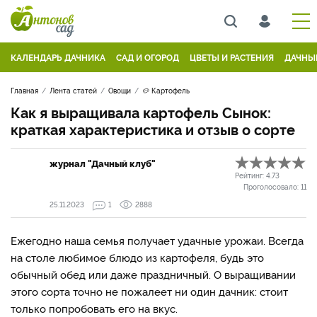
КАЛЕНДАРЬ ДАЧНИКА
САД И ОГОРОД
ЦВЕТЫ И РАСТЕНИЯ
ДАЧНЫ
Главная
Лента статей
Овощи
🥔 Картофель
Как я выращивала картофель Сынок:
краткая характеристика и отзыв о сорте
журнал "Дачный клуб"
Рейтинг:
4.73
Проголосовало:
11
25.11.2023
1
2888
Ежегодно наша семья получает удачные урожаи. Всегда
на столе любимое блюдо из картофеля, будь это
обычный обед или даже праздничный. О выращивании
этого сорта точно не пожалеет ни один дачник: стоит
только попробовать его на вкус.