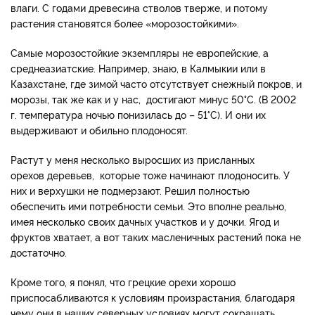
влаги. С годами древесина стволов тверже, и потому
растения становятся более «морозостойкими».
Самые морозостойкие экземпляры не европейские, а
среднеазиатские. Например, знаю, в Калмыкии или в
Казахстане, где зимой часто отсутствует снежный покров, и
морозы, так же как и у нас, достигают минус 50°С. (В 2002
г. температура ночью понизилась до – 51°С). И они их
выдерживают и обильно плодоносят.
Растут у меня несколько выросших из присланных
орехов деревьев, которые тоже начинают плодоносить. У
них и верхушки не подмерзают. Решил полностью
обеспечить ими потребности семьи. Это вполне реально,
имея несколько своих дачных участков и у дочки. Ягод и
фруктов хватает, а вот таких масленичных растений пока не
достаточно.
Кроме того, я понял, что грецкие орехи хорошо
приспосабливаются к условиям произрастания, благодаря
чему они в наших северных условиях могут сокращать