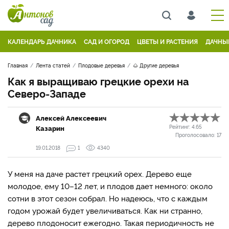
КАЛЕНДАРЬ ДАЧНИКА
САД И ОГОРОД
ЦВЕТЫ И РАСТЕНИЯ
ДАЧНЫ
Главная
Лента статей
Плодовые деревья
🌰 Другие деревья
Как я выращиваю грецкие орехи на
Северо-Западе
Алексей Алексеевич
Казарин
Рейтинг:
4.65
Проголосовало:
17
19.01.2018
1
4340
У меня на даче растет грецкий орех. Дерево еще
молодое, ему 10–12 лет, и плодов дает немного: около
сотни в этот сезон собрал. Но надеюсь, что с каждым
годом урожай будет увеличиваться. Как ни странно,
дерево плодоносит ежегодно. Такая периодичность не