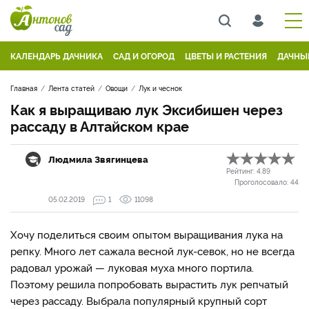
КАЛЕНДАРЬ ДАЧНИКА
САД И ОГОРОД
ЦВЕТЫ И РАСТЕНИЯ
ДАЧНЫ
Главная
Лента статей
Овощи
Лук и чеснок
Как я выращиваю лук Эксибишен через
рассаду в Алтайском крае
Людмила Звягинцева
Рейтинг:
4.89
Проголосовало:
44
05.02.2019
1
11098
Хочу поделиться своим опытом выращивания лука на
репку. Много лет сажала весной лук-севок, но не всегда
радовал урожай — луковая муха много портила.
Поэтому решила попробовать вырастить лук репчатый
через рассаду. Выбрала популярный крупный сорт