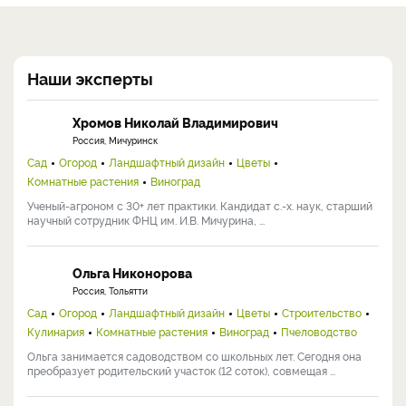
Наши эксперты
Хромов Николай Владимирович
Россия, Мичуринск
Сад
Огород
Ландшафтный дизайн
Цветы
Комнатные растения
Виноград
Ученый-агроном с 30+ лет практики. Кандидат с.-х. наук, старший
научный сотрудник ФНЦ им. И.В. Мичурина, ...
Ольга Никонорова
Россия, Тольятти
Сад
Огород
Ландшафтный дизайн
Цветы
Строительство
Кулинария
Комнатные растения
Виноград
Пчеловодство
Ольга занимается садоводством со школьных лет. Сегодня она
преобразует родительский участок (12 соток), совмещая ...