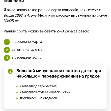
кольраби
Я высаживаю такие ранние сорта кольраби, как
Венская
белая
1350
и
Атена.
Месячную рассаду вы­саживаю по схеме
30х25 см.
Ранние сорта можно высевать 2—3 раза за сезон:
в середине марта,
затем в начале мая,
в середи­не июля.
Большой минус ранних сортов даже при
небольшом передерживании на грядке:
стеблеплод перерастает,
становится гру­бым и волокнистым,
практиче­ски не съедобен.