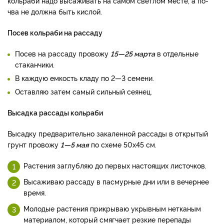
кольраби надо высаживать на самом светлом месте, а по­
чва не должна быть кислой.
Посев кольраби на рассаду
Посев на рассаду прово­жу
15—25 марта
в отдельные
стаканчики.
В каждую емкость кладу по 2—3 семени.
Оставляю затем са­мый сильный сеянец.
Высадка рассады кольраби
Высадку предварительно закаленной рассады в открытый
грунт про­вожу
1—5 мая
по схеме 50х45 см.
Растения заглу­бляю до первых настоящих ли­сточков.
Высаживаю рассаду в пасмурные дни или в вечернее
время.
Молодые растения при­крываю укрывным нетканым
материалом, который смягчает резкие перепады