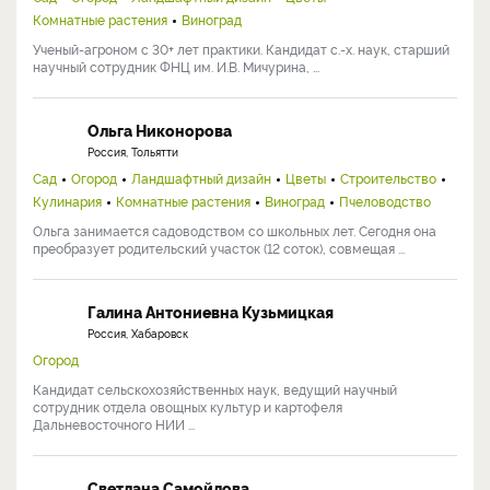
Комнатные растения
Виноград
Ученый-агроном с 30+ лет практики. Кандидат с.-х. наук, старший
научный сотрудник ФНЦ им. И.В. Мичурина, ...
Ольга Никонорова
Россия, Тольятти
Сад
Огород
Ландшафтный дизайн
Цветы
Строительство
Кулинария
Комнатные растения
Виноград
Пчеловодство
Ольга занимается садоводством со школьных лет. Сегодня она
преобразует родительский участок (12 соток), совмещая ...
Галина Антониевна Кузьмицкая
Россия, Хабаровск
Огород
Кандидат сельскохозяйственных наук, ведущий научный
сотрудник отдела овощных культур и картофеля
Дальневосточного НИИ ...
Светлана Самойлова