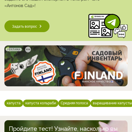
«Антонов Сад»!
Задать вопрос
РЕКЛАМА
капуста
капуста кольраби
Средняя полоса
выращивание капусты
Пройдите тест! Узнайте, насколько вы