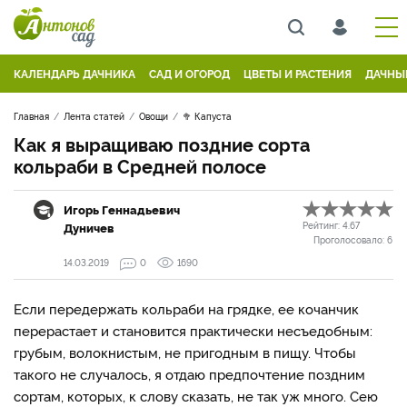
КАЛЕНДАРЬ ДАЧНИКА
САД И ОГОРОД
ЦВЕТЫ И РАСТЕНИЯ
ДАЧНЫ
Главная
Лента статей
Овощи
🥦 Капуста
Как я выращиваю поздние сорта
кольраби в Средней полосе
Игорь Геннадьевич
Дуничев
Рейтинг:
4.67
Проголосовало:
6
14.03.2019
0
1690
Если передержать кольраби на грядке, ее кочанчик
перерастает и становится практически несъедобным:
грубым, волокнистым, не пригодным в пищу. Чтобы
такого не случалось, я отдаю предпочтение поздним
сортам, которых, к слову сказать, не так уж много. Сею