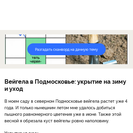
Разгадать сканворд на дачную тему
Вейгела в Подмосковье: укрытие на зиму
и уход
В моем саду в северном Подмосковье вейгела растет уже 4
года. И только нынешним летом мне удалось добиться
пышного равномерного цветения уже в июне. Также этой
весной я обрезала куст вейгелы ровно наполовину.
Укрытие на зиму