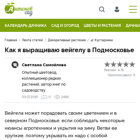
КАЛЕНДАРЬ ДАЧНИКА
САД И ОГОРОД
ЦВЕТЫ И РАСТЕНИЯ
ДАЧНЫ
Главная
Лента статей
Декоративные растения
🌿 Кустарники
Как я выращиваю вейгелу в Подмосковье
Светлана Самойлова
Рейтинг:
4.78
Опытный цветовод,
Проголосовало:
9
коллекционер редких
растений, автор книг по
садоводству
03.07.2019
0
2466
Вейгела может порадовать своим цветением и в
северном Подмосковье, если соблюдать некоторые
нюансы агротехники и укрытия на зиму. Ветви ее
хрупкие, поэтому укрывать их надо с особой