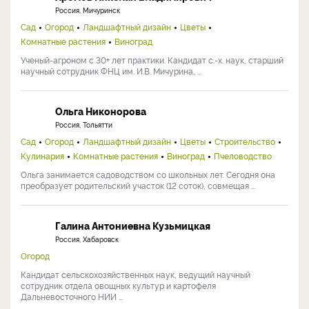
Россия, Мичуринск
Сад
Огород
Ландшафтный дизайн
Цветы
Комнатные растения
Виноград
Ученый-агроном с 30+ лет практики. Кандидат с.-х. наук, старший
научный сотрудник ФНЦ им. И.В. Мичурина, ...
Ольга Никонорова
Россия, Тольятти
Сад
Огород
Ландшафтный дизайн
Цветы
Строительство
Кулинария
Комнатные растения
Виноград
Пчеловодство
Ольга занимается садоводством со школьных лет. Сегодня она
преобразует родительский участок (12 соток), совмещая ...
Галина Антониевна Кузьмицкая
Россия, Хабаровск
Огород
Кандидат сельскохозяйственных наук, ведущий научный
сотрудник отдела овощных культур и картофеля
Дальневосточного НИИ ...