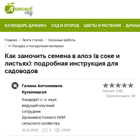
КАЛЕНДАРЬ ДАЧНИКА
САД И ОГОРОД
ЦВЕТЫ И РАСТЕНИЯ
ДАЧНЫ
Главная
Лента статей
Сезонные работы
🌱 Посадка и посадочный материал
Как замочить семена в алоэ (в соке и
листьях): подробная инструкция для
садоводов
Галина Антониевна
Кузьмицкая
Рейтинг:
4.66
Проголосовало:
88
Кандидат с.-х. наук,
ведущий научный
сотрудник
Дальневосточного НИИ
сельского хозяйства
20.01.2022
3
22158