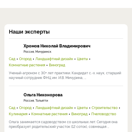
Наши эксперты
Хромов Николай Владимирович
Россия, Мичуринск
Сад
Огород
Ландшафтный дизайн
Цветы
Комнатные растения
Виноград
Ученый-агроном с 30+ лет практики. Кандидат с.-х. наук, старший
научный сотрудник ФНЦ им. И.В. Мичурина, ...
Ольга Никонорова
Россия, Тольятти
Сад
Огород
Ландшафтный дизайн
Цветы
Строительство
Кулинария
Комнатные растения
Виноград
Пчеловодство
Ольга занимается садоводством со школьных лет. Сегодня она
преобразует родительский участок (12 соток), совмещая ...