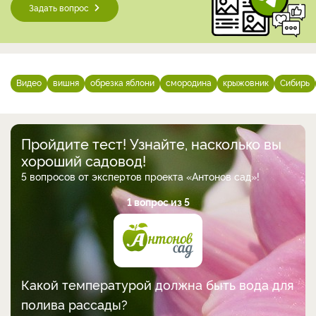
Задать вопрос
Видео
вишня
обрезка яблони
смородина
крыжовник
Сибирь
Пройдите тест! Узнайте, насколько вы
хороший садовод!
5 вопросов от экспертов проекта «Антонов сад»!
1 вопрос из 5
Какой температурой должна быть вода для
полива рассады?